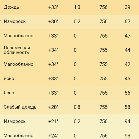
Дождь
+33°
1.3
756
39
Изморось
+30°
0.2
756
67
Малооблачно
+33°
0
755
47
Переменная
+34°
0
755
44
облачность
Малооблачно
+34°
0
755
42
Ясно
+33°
0
755
45
Ясно
+33°
0
755
56
Слабый дождь
+28°
0.8
755
58
Изморось
+21°
0.2
756
94
Малооблачно
+24°
0
756
93