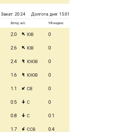
Закат: 20:24
Долгота дня: 15:01
Ветер, м/с
УФ-индекс
2.0
0
ЮВ
2.6
0
ЮВ
2.4
0
ЮЮВ
1.6
0
ЮЮВ
1.1
0
СВ
0.5
0
С
0.8
0.1
С
1.7
0.4
ССВ