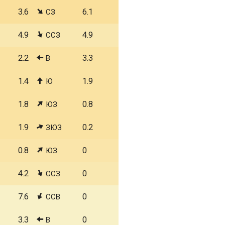
3.6
6.1
СЗ
4.9
4.9
ССЗ
2.2
3.3
В
1.4
1.9
Ю
1.8
0.8
ЮЗ
1.9
0.2
ЗЮЗ
0.8
0
ЮЗ
4.2
0
ССЗ
7.6
0
ССВ
3.3
0
В