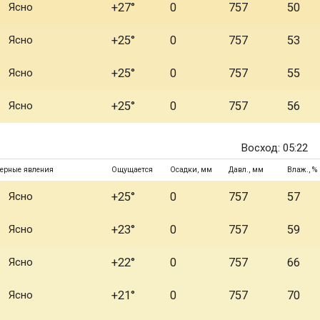
Ясно
+27°
0
757
50
Ясно
+25°
0
757
53
Ясно
+25°
0
757
55
Ясно
+25°
0
757
56
Восход: 05:22
ерные явления
Ощущается
Осадки, мм
Давл., мм
Влаж., %
Ясно
+25°
0
757
57
Ясно
+23°
0
757
59
Ясно
+22°
0
757
66
Ясно
+21°
0
757
70