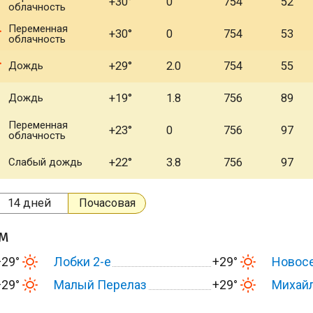
+30°
0
754
52
облачность
Переменная
+30°
0
754
53
облачность
Дождь
+29°
2.0
754
55
Дождь
+19°
1.8
756
89
Переменная
+23°
0
756
97
облачность
Слабый дождь
+22°
3.8
756
97
14 дней
Почасовая
ом
+29°
Лобки 2-е
+29°
Новос
+29°
Малый Перелаз
+29°
Михай