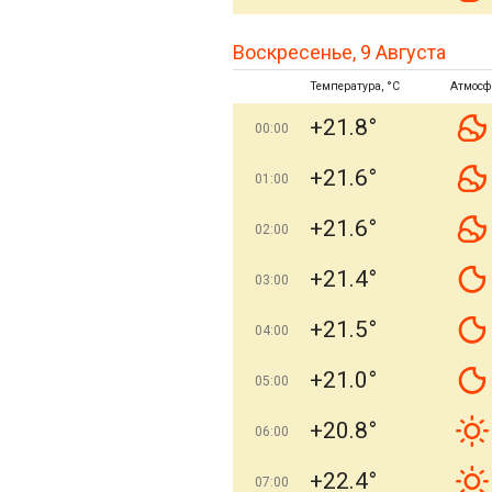
Воскресенье, 9 Августа
Температура, °C
Атмосф
+21.8°
00:00
+21.6°
01:00
+21.6°
02:00
+21.4°
03:00
+21.5°
04:00
+21.0°
05:00
+20.8°
06:00
+22.4°
07:00