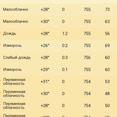
Малооблачно
+28°
0
755
73
Малооблачно
+30°
0
755
63
Дождь
+28°
1.2
755
56
Изморось
+26°
0.2
755
69
Слабый дождь
+28°
0.3
756
60
Изморось
+29°
0.1
755
60
Переменная
+31°
0
754
53
облачность
Переменная
+30°
0
754
48
облачность
Переменная
+28°
0
754
50
облачность
Переменная