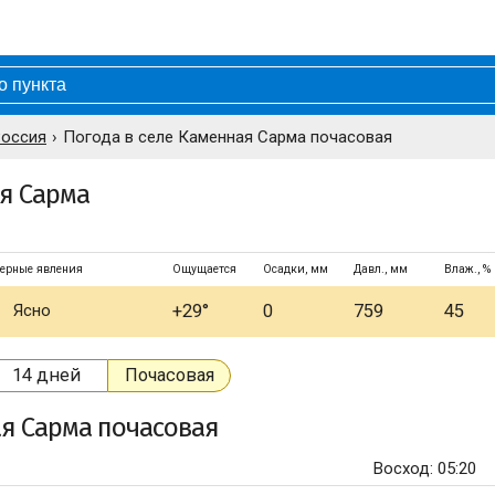
Россия
Погода в селе Каменная Сарма почасовая
ая Сарма
ерные явления
Ощущается
Осадки, мм
Давл., мм
Влаж., %
Ясно
+29°
0
759
45
14 дней
Почасовая
ая Сарма
почасовая
Восход: 05:20