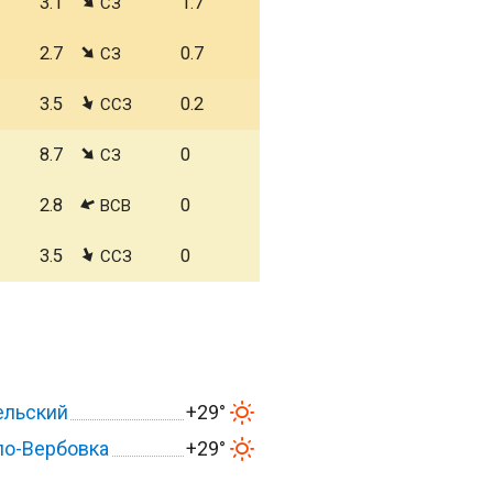
3.1
1.7
СЗ
2.7
0.7
СЗ
3.5
0.2
ССЗ
8.7
0
СЗ
2.8
0
ВСВ
3.5
0
ССЗ
ельский
+29°
ло-Вербовка
+29°