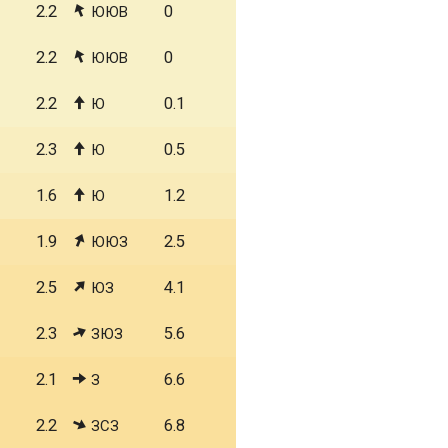
2.2
0
ЮЮВ
2.2
0
ЮЮВ
2.2
0.1
Ю
2.3
0.5
Ю
1.6
1.2
Ю
1.9
2.5
ЮЮЗ
2.5
4.1
ЮЗ
2.3
5.6
ЗЮЗ
2.1
6.6
З
2.2
6.8
ЗСЗ