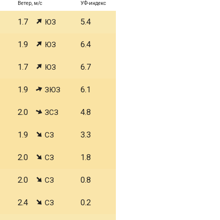
Ветер, м/с
УФ-индекс
1.7
5.4
ЮЗ
1.9
6.4
ЮЗ
1.7
6.7
ЮЗ
1.9
6.1
ЗЮЗ
2.0
4.8
ЗСЗ
1.9
3.3
СЗ
2.0
1.8
СЗ
2.0
0.8
СЗ
2.4
0.2
СЗ