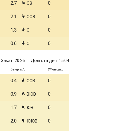
2.7
0
СЗ
2.1
0
ССЗ
1.3
0
С
0.6
0
С
Закат: 20:26
Долгота дня: 15:04
Ветер, м/с
УФ-индекс
0.4
0
ССВ
0.9
0
ВЮВ
1.7
0
ЮВ
2.0
0
ЮЮВ