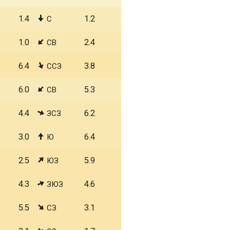
1.4
1.2
С
1.0
2.4
СВ
6.4
3.8
ССЗ
6.0
5.3
СВ
4.4
6.2
ЗСЗ
3.0
6.4
Ю
2.5
5.9
ЮЗ
4.3
4.6
ЗЮЗ
5.5
3.1
СЗ