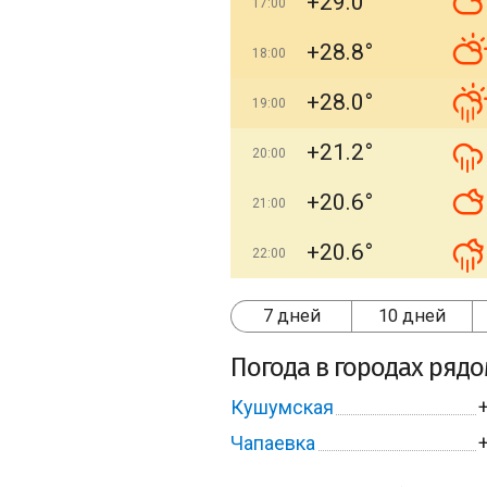
+29.0°
17:00
+28.8°
18:00
+28.0°
19:00
+21.2°
20:00
+20.6°
21:00
+20.6°
22:00
7 дней
10 дней
Погода в городах ряд
Кушумская
Чапаевка