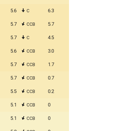
5.6
6.3
С
5.7
5.7
ССВ
5.7
4.5
С
5.6
3.0
ССВ
5.7
1.7
ССВ
5.7
0.7
ССВ
5.5
0.2
ССВ
5.1
0
ССВ
5.1
0
ССВ