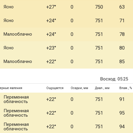
Ясно
+27°
0
750
63
Ясно
+24°
0
751
71
Малооблачно
+24°
0
751
78
Ясно
+23°
0
751
80
Малооблачно
+22°
0
751
85
Восход: 05:25
ерные явления
Ощущается
Осадки, мм
Давл., мм
Влаж., %
Переменная
+22°
0
751
91
облачность
Переменная
+22°
0
751
95
облачность
Переменная
+22°
0
751
94
облачность