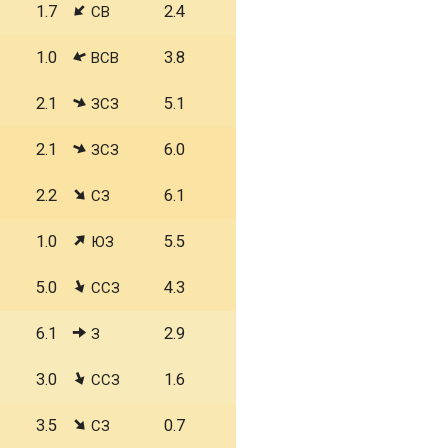
1.7
2.4
СВ
1.0
3.8
ВСВ
2.1
5.1
ЗСЗ
2.1
6.0
ЗСЗ
2.2
6.1
СЗ
1.0
5.5
ЮЗ
5.0
4.3
ССЗ
6.1
2.9
З
3.0
1.6
ССЗ
3.5
0.7
СЗ