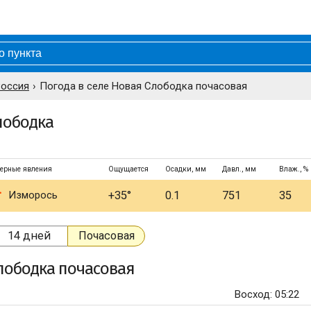
Россия
Погода в селе Новая Слободка почасовая
лободка
ерные явления
Ощущается
Осадки, мм
Давл., мм
Влаж., %
Изморось
+35°
0.1
751
35
14 дней
Почасовая
лободка
почасовая
Восход: 05:22