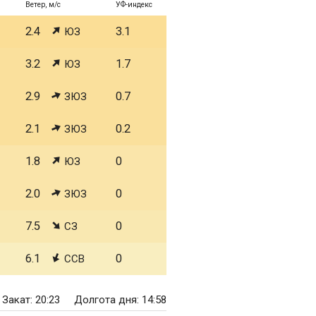
Ветер, м/с
УФ-индекс
2.4
3.1
ЮЗ
3.2
1.7
ЮЗ
2.9
0.7
ЗЮЗ
2.1
0.2
ЗЮЗ
1.8
0
ЮЗ
2.0
0
ЗЮЗ
7.5
0
СЗ
6.1
0
ССВ
Закат: 20:23
Долгота дня: 14:58