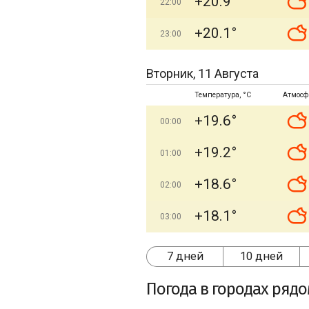
+20.9°
22:00
+20.1°
23:00
Вторник, 11 Августа
Температура, °C
Атмосф
+19.6°
00:00
+19.2°
01:00
+18.6°
02:00
+18.1°
03:00
7 дней
10 дней
Погода в городах ряд