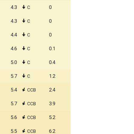
4.3
0
С
4.3
0
С
4.4
0
С
4.6
0.1
С
5.0
0.4
С
5.7
1.2
С
5.4
2.4
ССВ
5.7
3.9
ССВ
5.6
5.2
ССВ
5.5
6.2
ССВ