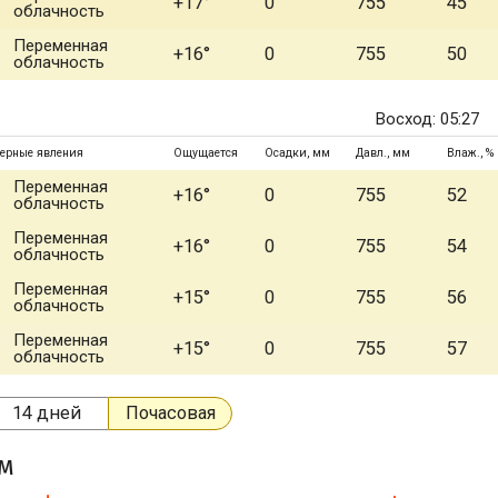
+17°
0
755
45
облачность
Переменная
+16°
0
755
50
облачность
Восход: 05:27
ерные явления
Ощущается
Осадки, мм
Давл., мм
Влаж., %
Переменная
+16°
0
755
52
облачность
Переменная
+16°
0
755
54
облачность
Переменная
+15°
0
755
56
облачность
Переменная
+15°
0
755
57
облачность
14 дней
Почасовая
ом