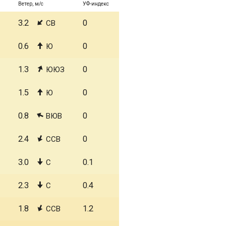
Ветер, м/с
УФ-индекс
3.2
0
СВ
0.6
0
Ю
1.3
0
ЮЮЗ
1.5
0
Ю
0.8
0
ВЮВ
2.4
0
ССВ
3.0
0.1
С
2.3
0.4
С
1.8
1.2
ССВ