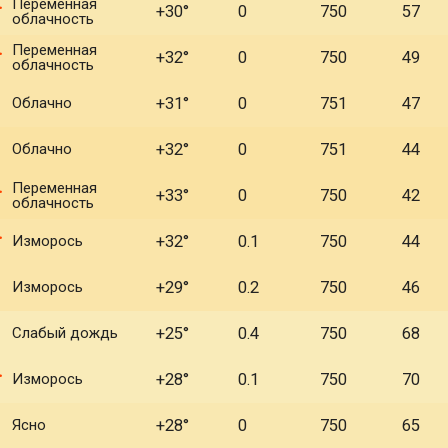
Переменная
+30°
0
750
57
облачность
Переменная
+32°
0
750
49
облачность
Облачно
+31°
0
751
47
Облачно
+32°
0
751
44
Переменная
+33°
0
750
42
облачность
Изморось
+32°
0.1
750
44
Изморось
+29°
0.2
750
46
Слабый дождь
+25°
0.4
750
68
Изморось
+28°
0.1
750
70
Ясно
+28°
0
750
65