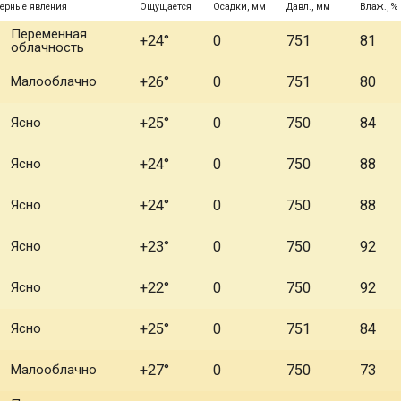
ерные явления
Ощущается
Осадки, мм
Давл., мм
Влаж., %
Переменная
+24°
0
751
81
облачность
Малооблачно
+26°
0
751
80
Ясно
+25°
0
750
84
Ясно
+24°
0
750
88
Ясно
+24°
0
750
88
Ясно
+23°
0
750
92
Ясно
+22°
0
750
92
Ясно
+25°
0
751
84
Малооблачно
+27°
0
750
73