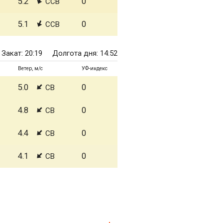
5.2
0
ССВ
5.1
0
ССВ
Закат: 20:19
Долгота дня: 14:52
Ветер, м/с
УФ-индекс
5.0
0
СВ
4.8
0
СВ
4.4
0
СВ
4.1
0
СВ