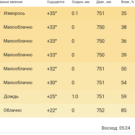
ерные явления
Ощущается
Осадки, мм
Давл., мм
Влаж., %
Изморось
+35°
0.1
751
35
Малооблачно
+33°
0
750
38
Малооблачно
+33°
0
750
36
Малооблачно
+33°
0
750
39
Малооблачно
+32°
0
751
50
Малооблачно
+30°
0
751
54
Дождь
+25°
1.0
751
59
Облачно
+22°
0
752
85
Восход: 05:24