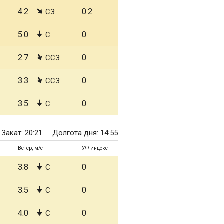
4.2
0.2
СЗ
5.0
0
С
2.7
0
ССЗ
3.3
0
ССЗ
3.5
0
С
Закат: 20:21
Долгота дня: 14:55
Ветер, м/с
УФ-индекс
3.8
0
С
3.5
0
С
4.0
0
С