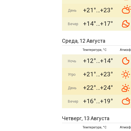
+21°
+23°
День
+14°
+17°
Вечер
Среда, 12 Августа
Температура, °C
Атмосф
+12°
+14°
Ночь
+21°
+23°
Утро
+22°
+24°
День
+16°
+19°
Вечер
Четверг, 13 Августа
Температура, °C
Атмосф