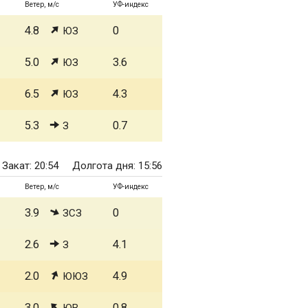
Ветер, м/с
УФ-индекс
4.8
0
ЮЗ
5.0
3.6
ЮЗ
6.5
4.3
ЮЗ
5.3
0.7
З
Закат: 20:54
Долгота дня: 15:56
Ветер, м/с
УФ-индекс
3.9
0
ЗСЗ
2.6
4.1
З
2.0
4.9
ЮЮЗ
3.0
0.8