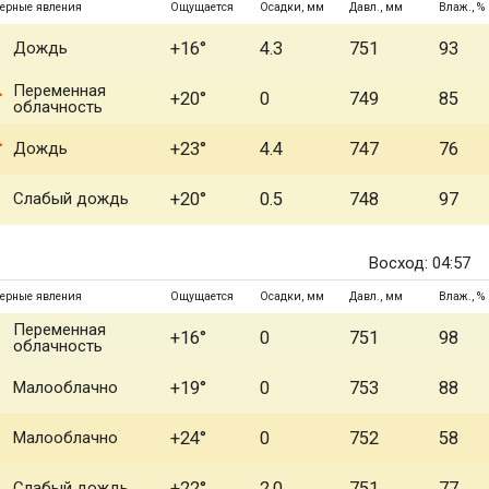
ерные явления
Ощущается
Осадки, мм
Давл., мм
Влаж., %
Дождь
+16°
4.3
751
93
Переменная
+20°
0
749
85
облачность
Дождь
+23°
4.4
747
76
Слабый дождь
+20°
0.5
748
97
Восход: 04:57
ерные явления
Ощущается
Осадки, мм
Давл., мм
Влаж., %
Переменная
+16°
0
751
98
облачность
Малооблачно
+19°
0
753
88
Малооблачно
+24°
0
752
58
Слабый дождь
+22°
2.0
751
77