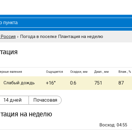
 Россия
Погода в поселке Плантация на неделю
нтация
ерные явления
Ощущается
Осадки, мм
Давл., мм
Влаж., %
Слабый дождь
+16°
0.6
751
87
14 дней
Почасовая
нтация
на неделю
Восход: 04:55