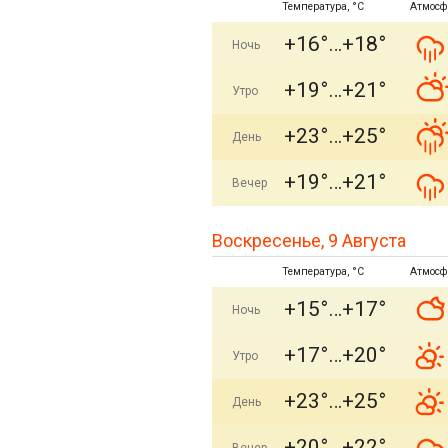
Температура, °C
Атмосф
+16°
+18°
Ночь
+19°
+21°
Утро
+23°
+25°
День
+19°
+21°
Вечер
Воскресенье, 9 Августа
Температура, °C
Атмосф
+15°
+17°
Ночь
+17°
+20°
Утро
+23°
+25°
День
+20°
+22°