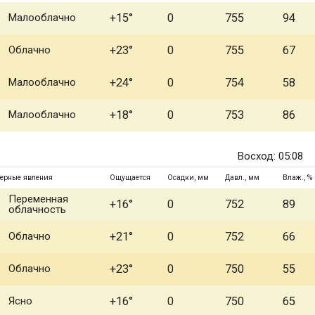
Малооблачно
+15°
0
755
94
Облачно
+23°
0
755
67
Малооблачно
+24°
0
754
58
Малооблачно
+18°
0
753
86
Восход: 05:08
ерные явления
Ощущается
Осадки, мм
Давл., мм
Влаж., %
Переменная
+16°
0
752
89
облачность
Облачно
+21°
0
752
66
Облачно
+23°
0
750
55
Ясно
+16°
0
750
65