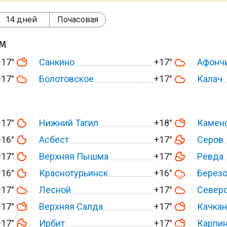
14 дней
Почасовая
ом
+17°
Санкино
+17°
Афонч
+17°
Болотовское
+17°
Калач
+17°
Нижний Тагил
+18°
Каменс
+16°
Асбест
+17°
Серов
+17°
Верхняя Пышма
+17°
Ревда
+16°
Краснотурьинск
+16°
Берез
+17°
Лесной
+17°
Север
+17°
Верхняя Салда
+17°
Качкан
+17°
Ирбит
+17°
Карпи