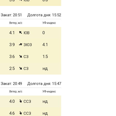
ЮВ
Закат: 20:51
Долгота дня: 15:52
Ветер, м/с
УФ-индекс
4.1
0
ЮВ
3.9
4.1
ЗЮЗ
3.6
1.5
СЗ
2.5
нд
СЗ
Закат: 20:49
Долгота дня: 15:47
Ветер, м/с
УФ-индекс
4.0
нд
ССЗ
4.6
нд
ССЗ