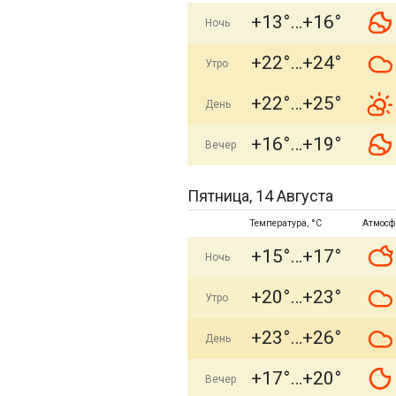
+13°
+16°
Ночь
+22°
+24°
Утро
+22°
+25°
День
+16°
+19°
Вечер
Пятница, 14 Августа
Температура, °C
Атмосф
+15°
+17°
Ночь
+20°
+23°
Утро
+23°
+26°
День
+17°
+20°
Вечер