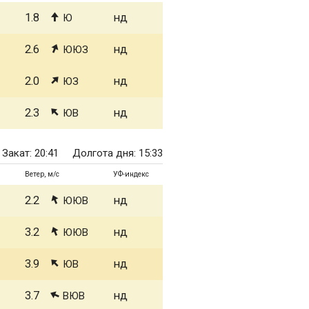
1.8
нд
Ю
2.6
нд
ЮЮЗ
2.0
нд
ЮЗ
2.3
нд
ЮВ
Закат: 20:41
Долгота дня: 15:33
Ветер, м/с
УФ-индекс
2.2
нд
ЮЮВ
3.2
нд
ЮЮВ
3.9
нд
ЮВ
3.7
нд
ВЮВ