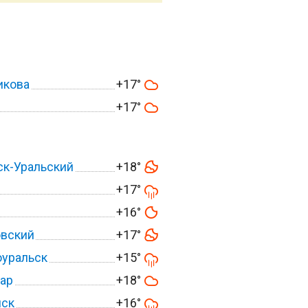
икова
+17°
+17°
к-Уральский
+18°
+17°
+16°
овский
+17°
оуральск
+15°
ар
+18°
нск
+16°