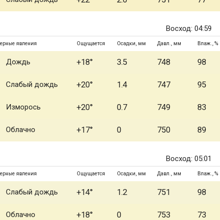
Восход: 04:59
ерные явления
Ощущается
Осадки, мм
Давл., мм
Влаж., %
Дождь
+18°
3.5
748
98
Слабый дождь
+20°
1.4
747
95
Изморось
+20°
0.7
749
83
Облачно
+17°
0
750
89
Восход: 05:01
ерные явления
Ощущается
Осадки, мм
Давл., мм
Влаж., %
Слабый дождь
+14°
1.2
751
98
Облачно
+18°
0
753
73