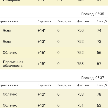
Восход: 05:35
ерные явления
Ощущается
Осадки, мм
Давл., мм
Влаж., %
Ясно
+14°
0
750
74
Ясно
+13°
0
752
73
Облачно
+16°
0
752
56
Переменная
+15°
0
753
67
облачность
Восход: 05:37
ерные явления
Ощущается
Осадки, мм
Давл., мм
Влаж., %
Облачно
+12°
0
753
78
Облачно
+12°
0
751
63