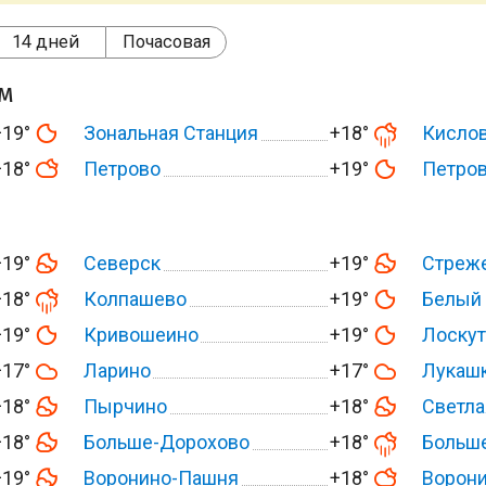
14 дней
Почасовая
ом
+19°
Зональная Станция
+18°
Кисло
+18°
Петрово
+19°
Петров
+19°
Северск
+19°
Стреж
+18°
Колпашево
+19°
Белый
+19°
Кривошеино
+19°
Лоску
+17°
Ларино
+17°
Лукаш
+18°
Пырчино
+18°
Светла
+18°
Больше-Дорохово
+18°
Больш
+19°
Воронино-Пашня
+18°
Ворон