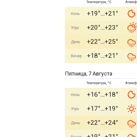
Температура, °C
Атмосф
+19°
+21°
Ночь
+20°
+23°
Утро
+22°
+25°
День
+18°
+21°
Вечер
Пятница, 7 Августа
Температура, °C
Атмосф
+16°
+18°
Ночь
+17°
+19°
Утро
+22°
+24°
День
+19°
+21°