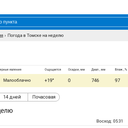
ия
Погода в Томске на неделю
ерные явления
Ощущается
Осадки, мм
Давл., мм
Влаж., %
Малооблачно
+19°
0
746
97
14 дней
Почасовая
делю
Восход: 05:31