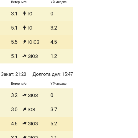
Ветер, м/с
УФ-индекс
3.1
0
Ю
5.1
3.2
Ю
5.5
4.5
ЮЮЗ
5.1
1.2
ЗЮЗ
Закат: 21:20
Долгота дня: 15:47
Ветер, м/с
УФ-индекс
3.2
0
ЗЮЗ
3.0
3.7
ЮЗ
4.6
5.2
ЗЮЗ
3.1
1.1