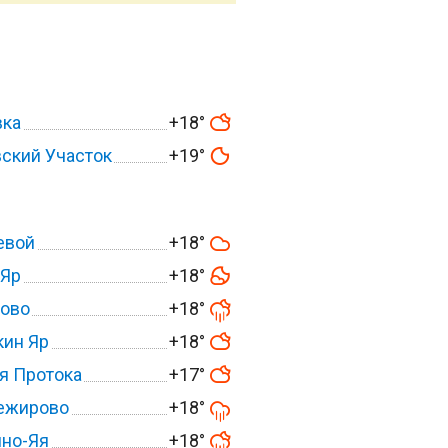
вка
+18°
ский Участок
+19°
евой
+18°
 Яр
+18°
тово
+18°
кин Яр
+18°
я Протока
+17°
ежирово
+18°
ино-Яя
+18°