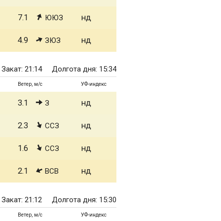
7.1
нд
ЮЮЗ
4.9
нд
ЗЮЗ
Закат: 21:14
Долгота дня: 15:34
Ветер, м/с
УФ-индекс
3.1
нд
З
2.3
нд
ССЗ
1.6
нд
ССЗ
2.1
нд
ВСВ
Закат: 21:12
Долгота дня: 15:30
Ветер, м/с
УФ-индекс