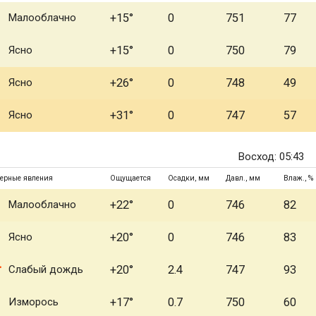
Малооблачно
+15°
0
751
77
Ясно
+15°
0
750
79
Ясно
+26°
0
748
49
Ясно
+31°
0
747
57
Восход: 05:43
ерные явления
Ощущается
Осадки, мм
Давл., мм
Влаж., %
Малооблачно
+22°
0
746
82
Ясно
+20°
0
746
83
Слабый дождь
+20°
2.4
747
93
Изморось
+17°
0.7
750
60