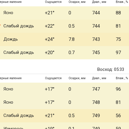
ерные явления
Ощущается
Осадки, мм
Давл., мм
Влаж., %
Ясно
+21°
0
744
88
Слабый дождь
+22°
0.5
744
81
Дождь
+24°
7.8
743
75
Слабый дождь
+20°
0.7
745
97
Восход: 05:33
ерные явления
Ощущается
Осадки, мм
Давл., мм
Влаж., %
Ясно
+17°
0
747
96
Ясно
+17°
0
748
81
Слабый дождь
+21°
0.5
749
56
Изморось
+19°
0.1
749
59