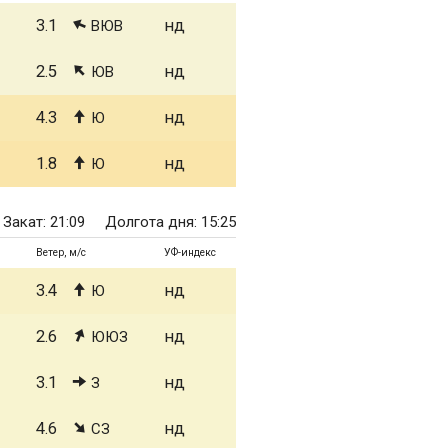
3.1
нд
ВЮВ
2.5
нд
ЮВ
4.3
нд
Ю
1.8
нд
Ю
Закат: 21:09
Долгота дня: 15:25
Ветер, м/с
УФ-индекс
3.4
нд
Ю
2.6
нд
ЮЮЗ
3.1
нд
З
4.6
нд
СЗ