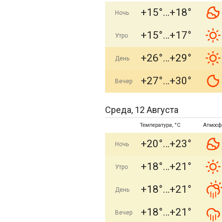
+15°
+18°
Ночь
+15°
+17°
Утро
+26°
+29°
День
+27°
+30°
Вечер
Среда, 12 Августа
Температура, °C
Атмосф
+20°
+23°
Ночь
+18°
+21°
Утро
+18°
+21°
День
+18°
+21°
Вечер