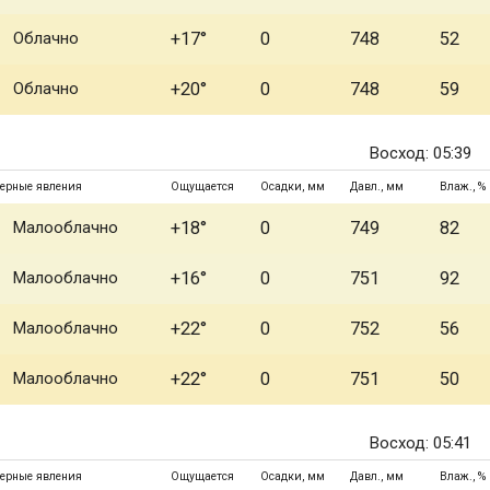
Облачно
+17°
0
748
52
Облачно
+20°
0
748
59
Восход: 05:39
ерные явления
Ощущается
Осадки, мм
Давл., мм
Влаж., %
Малооблачно
+18°
0
749
82
Малооблачно
+16°
0
751
92
Малооблачно
+22°
0
752
56
Малооблачно
+22°
0
751
50
Восход: 05:41
ерные явления
Ощущается
Осадки, мм
Давл., мм
Влаж., %