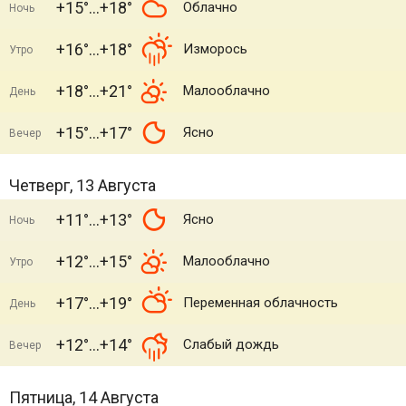
+15°
+18°
Облачно
Ночь
+16°
+18°
Изморось
Утро
+18°
+21°
Малооблачно
День
+15°
+17°
Ясно
Вечер
Четверг, 13 Августа
+11°
+13°
Ясно
Ночь
+12°
+15°
Малооблачно
Утро
+17°
+19°
Переменная облачность
День
+12°
+14°
Слабый дождь
Вечер
Пятница, 14 Августа