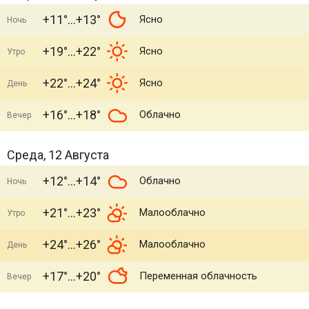
+11°
+13°
Ясно
Ночь
+19°
+22°
Ясно
Утро
+22°
+24°
Ясно
День
+16°
+18°
Облачно
Вечер
Среда, 12 Августа
+12°
+14°
Облачно
Ночь
+21°
+23°
Малооблачно
Утро
+24°
+26°
Малооблачно
День
+17°
+20°
Переменная облачность
Вечер