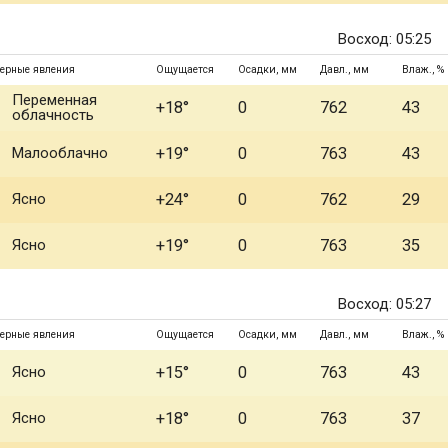
Восход: 05:25
ерные явления
Ощущается
Осадки, мм
Давл., мм
Влаж., %
Переменная
+18°
0
762
43
облачность
Малооблачно
+19°
0
763
43
Ясно
+24°
0
762
29
Ясно
+19°
0
763
35
Восход: 05:27
ерные явления
Ощущается
Осадки, мм
Давл., мм
Влаж., %
Ясно
+15°
0
763
43
Ясно
+18°
0
763
37