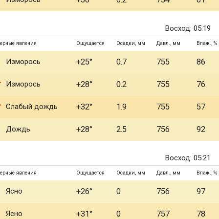
Восход: 05:19
ерные явления
Ощущается
Осадки, мм
Давл., мм
Влаж., %
Изморось
+25°
0.7
755
86
Изморось
+28°
0.2
755
76
Слабый дождь
+32°
1.9
755
57
Дождь
+28°
2.5
756
92
Восход: 05:21
ерные явления
Ощущается
Осадки, мм
Давл., мм
Влаж., %
Ясно
+26°
0
756
97
Ясно
+31°
0
757
78