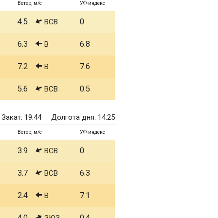
Ветер, м/с
УФ-индекс
4.5
0
ВСВ
6.3
6.8
В
7.2
7.6
В
5.6
0.5
ВСВ
Закат: 19:44
Долгота дня: 14:25
Ветер, м/с
УФ-индекс
3.9
0
ВСВ
3.7
6.3
ВСВ
2.4
7.1
В
4.0
0.4