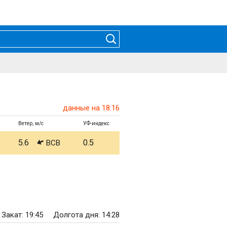
данные на 18:16
Ветер, м/с
УФ-индекс
5.6
0.5
ВСВ
Закат: 19:45
Долгота дня: 14:28