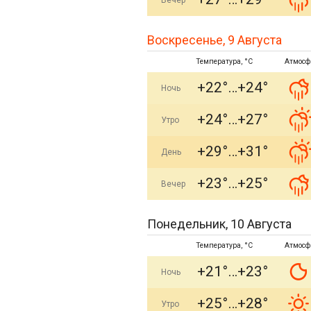
Вечер
Воскресенье, 9 Августа
Температура, °C
Атмосф
+22°
+24°
Ночь
+24°
+27°
Утро
+29°
+31°
День
+23°
+25°
Вечер
Понедельник, 10 Августа
Температура, °C
Атмосф
+21°
+23°
Ночь
+25°
+28°
Утро