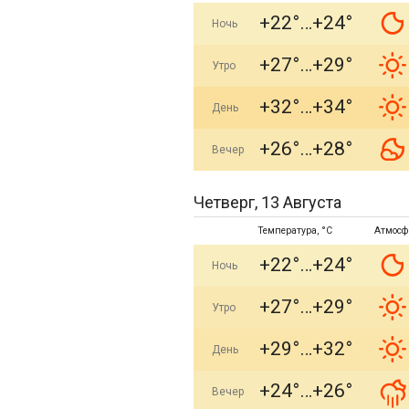
+22°
+24°
Ночь
+27°
+29°
Утро
+32°
+34°
День
+26°
+28°
Вечер
Четверг, 13 Августа
Температура, °C
Атмосф
+22°
+24°
Ночь
+27°
+29°
Утро
+29°
+32°
День
+24°
+26°
Вечер