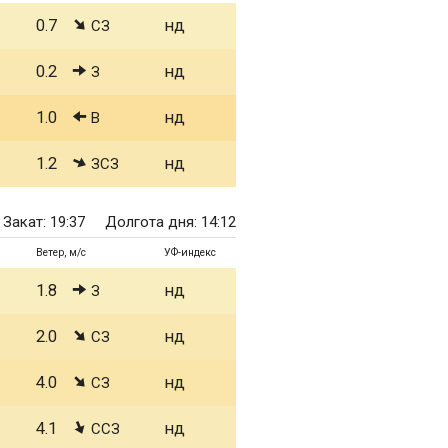
0.7
нд
СЗ
0.2
нд
З
1.0
нд
В
1.2
нд
ЗСЗ
Закат: 19:37
Долгота дня: 14:12
Ветер, м/с
УФ-индекс
1.8
нд
З
2.0
нд
СЗ
4.0
нд
СЗ
4.1
нд
ССЗ