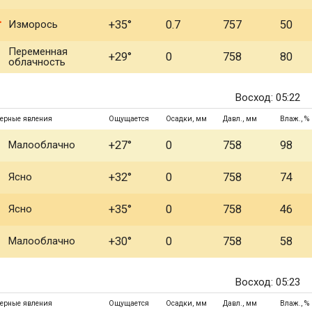
Изморось
+35°
0.7
757
50
Переменная
+29°
0
758
80
облачность
Восход: 05:22
ерные явления
Ощущается
Осадки, мм
Давл., мм
Влаж., %
Малооблачно
+27°
0
758
98
Ясно
+32°
0
758
74
Ясно
+35°
0
758
46
Малооблачно
+30°
0
758
58
Восход: 05:23
ерные явления
Ощущается
Осадки, мм
Давл., мм
Влаж., %