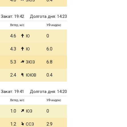
ЗЮЗ
Закат: 19:42
Долгота дня: 14:23
Ветер, м/с
УФ-индекс
4.6
0
Ю
4.3
6.0
Ю
5.3
6.8
ЗЮЗ
2.4
0.4
ЮЮВ
Закат: 19:41
Долгота дня: 14:20
Ветер, м/с
УФ-индекс
1.0
0
ЮЗ
1.2
2.9
ССЗ