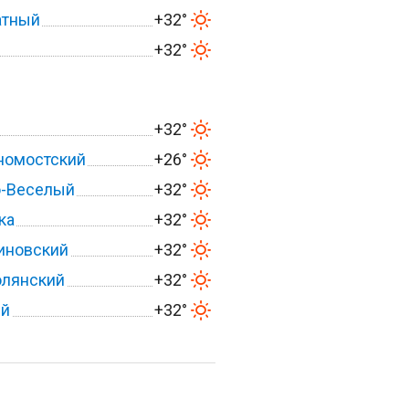
атный
+32°
+32°
+32°
номостский
+26°
о-Веселый
+32°
ка
+32°
иновский
+32°
олянский
+32°
ий
+32°