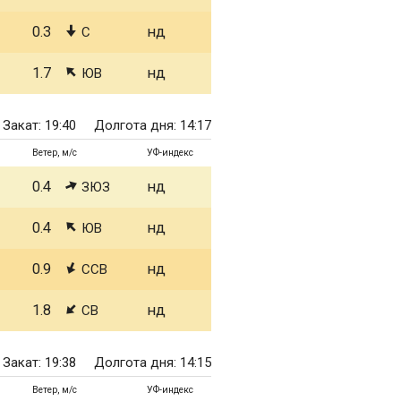
0.3
нд
С
1.7
нд
ЮВ
Закат: 19:40
Долгота дня: 14:17
Ветер, м/с
УФ-индекс
0.4
нд
ЗЮЗ
0.4
нд
ЮВ
0.9
нд
ССВ
1.8
нд
СВ
Закат: 19:38
Долгота дня: 14:15
Ветер, м/с
УФ-индекс