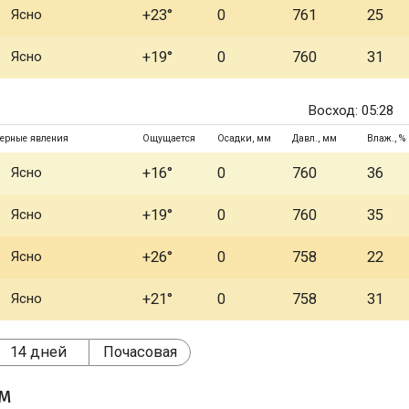
Ясно
+23°
0
761
25
Ясно
+19°
0
760
31
Восход: 05:28
ерные явления
Ощущается
Осадки, мм
Давл., мм
Влаж., %
Ясно
+16°
0
760
36
Ясно
+19°
0
760
35
Ясно
+26°
0
758
22
Ясно
+21°
0
758
31
14 дней
Почасовая
ом