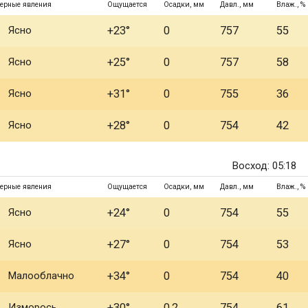
ерные явления
Ощущается
Осадки, мм
Давл., мм
Влаж., %
Ясно
+23°
0
757
55
Ясно
+25°
0
757
58
Ясно
+31°
0
755
36
Ясно
+28°
0
754
42
Восход: 05:18
ерные явления
Ощущается
Осадки, мм
Давл., мм
Влаж., %
Ясно
+24°
0
754
55
Ясно
+27°
0
754
53
Малооблачно
+34°
0
754
40
Изморось
+30°
0.2
754
61