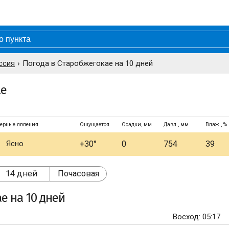
ссия
Погода в Старобжегокае на 10 дней
ае
ерные явления
Ощущается
Осадки, мм
Давл., мм
Влаж., %
Ясно
+30°
0
754
39
14 дней
Почасовая
ае
на 10 дней
Восход: 05:17