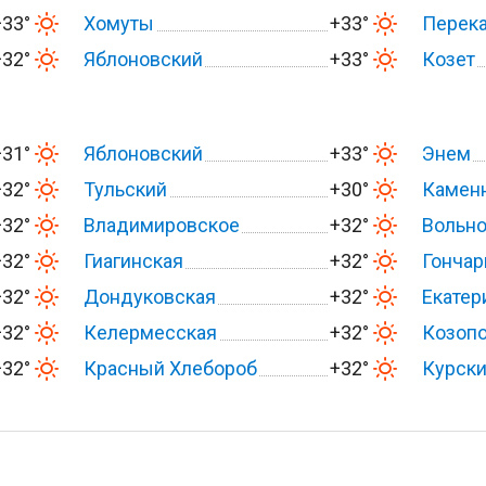
+33°
Хомуты
+33°
Перек
+32°
Яблоновский
+33°
Козет
+31°
Яблоновский
+33°
Энем
+32°
Тульский
+30°
Камен
+32°
Владимировское
+32°
Вольн
+32°
Гиагинская
+32°
Гончар
+32°
Дондуковская
+32°
Екатер
+32°
Келермесская
+32°
Козоп
+32°
Красный Хлебороб
+32°
Курск