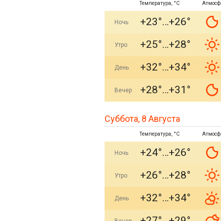
Температура, °C
Атмосф
+23°
+26°
Ночь
+25°
+28°
Утро
+32°
+34°
День
+28°
+31°
Вечер
Суббота, 8 Августа
Температура, °C
Атмосф
+24°
+26°
Ночь
+26°
+28°
Утро
+32°
+34°
День
+27°
+29°