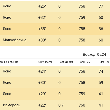
Ясно
+26°
0
758
77
Ясно
+32°
0
759
60
Ясно
+35°
0
758
36
Малооблачно
+30°
0
758
60
Восход: 05:24
ерные явления
Ощущается
Осадки, мм
Давл., мм
Влаж., %
Ясно
+24°
0
758
74
Ясно
+30°
0
758
59
Ясно
+29°
0
759
41
Изморось
+22°
0.7
760
41