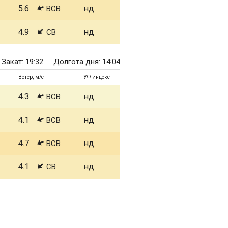
5.6
нд
ВСВ
4.9
нд
СВ
Закат: 19:32
Долгота дня: 14:04
Ветер, м/с
УФ-индекс
4.3
нд
ВСВ
4.1
нд
ВСВ
4.7
нд
ВСВ
4.1
нд
СВ