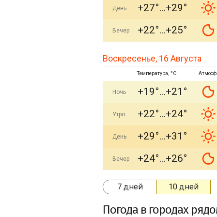
+27°
+29°
День
+22°
+25°
Вечер
Воскресенье, 16 Августа
Температура, °C
Атмосф
+19°
+21°
Ночь
+22°
+24°
Утро
+29°
+31°
День
+24°
+26°
Вечер
7 дней
10 дней
Погода в городах ряд