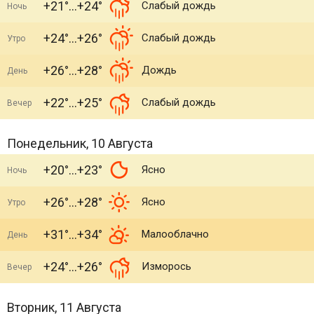
+21°
+24°
Слабый дождь
Ночь
+24°
+26°
Слабый дождь
Утро
+26°
+28°
Дождь
День
+22°
+25°
Слабый дождь
Вечер
Понедельник, 10 Августа
+20°
+23°
Ясно
Ночь
+26°
+28°
Ясно
Утро
+31°
+34°
Малооблачно
День
+24°
+26°
Изморось
Вечер
Вторник, 11 Августа