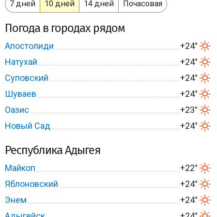
7 дней
10 дней
14 дней
Почасовая
Погода в городах рядом
Апостолиди
+24°
Натухай
+24°
Суповский
+24°
Шуваев
+24°
Оазис
+23°
Новый Сад
+24°
Республика Адыгея
Майкоп
+22°
Яблоновский
+24°
Энем
+24°
Адыгейск
+24°