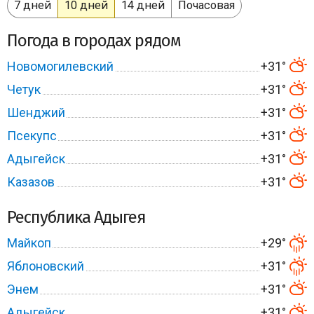
7 дней
10 дней
14 дней
Почасовая
Погода в городах рядом
Новомогилевский
+31°
Четук
+31°
Шенджий
+31°
Псекупс
+31°
Адыгейск
+31°
Казазов
+31°
Республика Адыгея
Майкоп
+29°
Яблоновский
+31°
Энем
+31°
Адыгейск
+31°