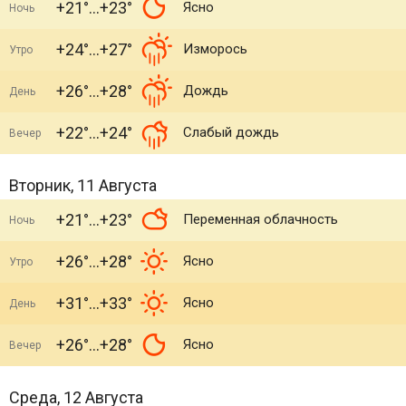
+21°
+23°
Ясно
Ночь
+24°
+27°
Изморось
Утро
+26°
+28°
Дождь
День
+22°
+24°
Слабый дождь
Вечер
Вторник, 11 Августа
+21°
+23°
Переменная облачность
Ночь
+26°
+28°
Ясно
Утро
+31°
+33°
Ясно
День
+26°
+28°
Ясно
Вечер
Среда, 12 Августа