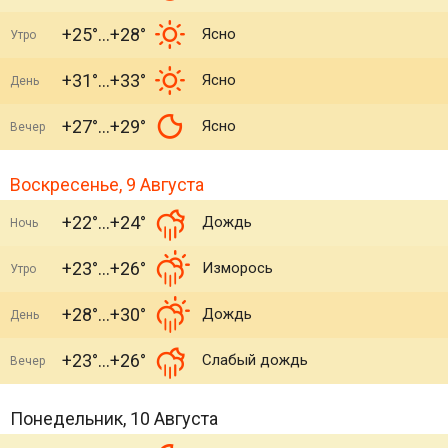
+25°
+28°
Ясно
Утро
+31°
+33°
Ясно
День
+27°
+29°
Ясно
Вечер
Воскресенье, 9 Августа
+22°
+24°
Дождь
Ночь
+23°
+26°
Изморось
Утро
+28°
+30°
Дождь
День
+23°
+26°
Слабый дождь
Вечер
Понедельник, 10 Августа