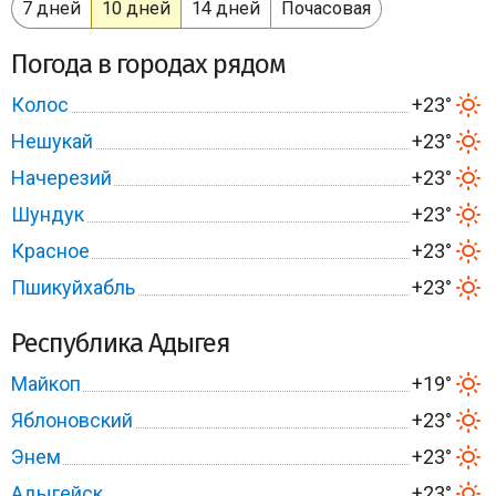
7 дней
10 дней
14 дней
Почасовая
Погода в городах рядом
Колос
+23°
Нешукай
+23°
Начерезий
+23°
Шундук
+23°
Красное
+23°
Пшикуйхабль
+23°
Республика Адыгея
Майкоп
+19°
Яблоновский
+23°
Энем
+23°
Адыгейск
+23°