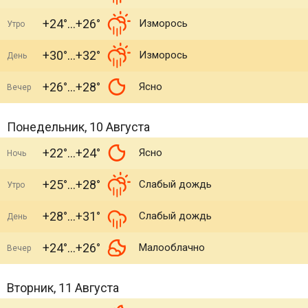
+24°
+26°
Изморось
Утро
+30°
+32°
Изморось
День
+26°
+28°
Ясно
Вечер
Понедельник, 10 Августа
+22°
+24°
Ясно
Ночь
+25°
+28°
Слабый дождь
Утро
+28°
+31°
Слабый дождь
День
+24°
+26°
Малооблачно
Вечер
Вторник, 11 Августа