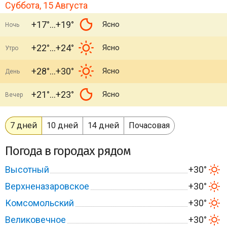
Суббота, 15 Августа
+17°
+19°
Ясно
Ночь
+22°
+24°
Ясно
Утро
+28°
+30°
Ясно
День
+21°
+23°
Ясно
Вечер
7 дней
10 дней
14 дней
Почасовая
Погода в городах рядом
Высотный
+30°
Верхненазаровское
+30°
Комсомольский
+30°
Великовечное
+30°