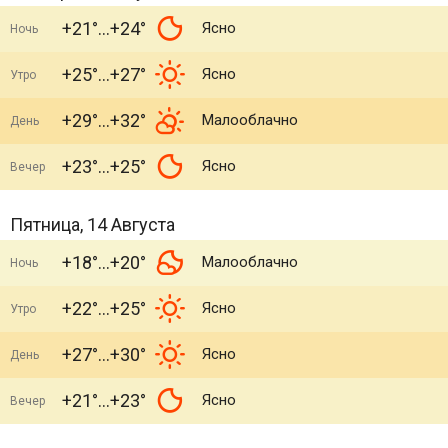
+21°
+24°
Ясно
Ночь
+25°
+27°
Ясно
Утро
+29°
+32°
Малооблачно
День
+23°
+25°
Ясно
Вечер
Пятница, 14 Августа
+18°
+20°
Малооблачно
Ночь
+22°
+25°
Ясно
Утро
+27°
+30°
Ясно
День
+21°
+23°
Ясно
Вечер