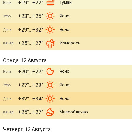
+19°
+22°
Туман
Ночь
+23°
+25°
Ясно
Утро
+29°
+32°
Ясно
День
+25°
+27°
Изморось
Вечер
Среда, 12 Августа
+20°
+22°
Ясно
Ночь
+27°
+29°
Ясно
Утро
+32°
+34°
Ясно
День
+25°
+27°
Малооблачно
Вечер
Четверг, 13 Августа