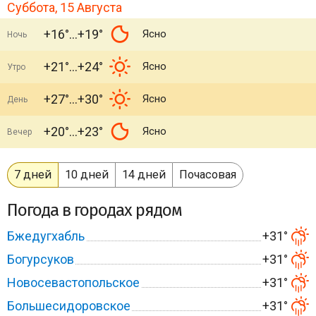
Суббота, 15 Августа
+16°
+19°
Ясно
Ночь
+21°
+24°
Ясно
Утро
+27°
+30°
Ясно
День
+20°
+23°
Ясно
Вечер
7 дней
10 дней
14 дней
Почасовая
Погода в городах рядом
Бжедугхабль
+31°
Богурсуков
+31°
Новосевастопольское
+31°
Большесидоровское
+31°