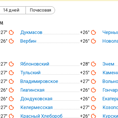
14 дней
Почасовая
ом
+27°
Дукмасов
+26°
Черны
+26°
Вербин
+26°
Новол
+27°
Яблоновский
+28°
Энем
+27°
Тульский
+25°
Камен
+27°
Владимировское
+27°
Вольн
+26°
Гиагинская
+26°
Гончар
+26°
Дондуковская
+26°
Екатер
+27°
Келермесская
+27°
Козоп
+27°
Красный Хлебороб
+26°
Курск