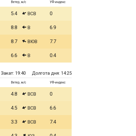
Ветер, м/с
УФ-индекс
5.4
0
ВСВ
8.8
6.9
В
8.7
7.7
ВЮВ
6.6
0.4
В
Закат: 19:40
Долгота дня: 14:25
Ветер, м/с
УФ-индекс
4.8
0
ВСВ
4.5
6.6
ВСВ
3.3
7.4
ВСВ
4.3
0.4