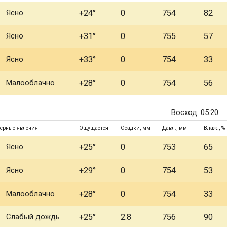
Ясно
+24°
0
754
82
Ясно
+31°
0
755
57
Ясно
+33°
0
754
33
Малооблачно
+28°
0
754
56
Восход: 05:20
ерные явления
Ощущается
Осадки, мм
Давл., мм
Влаж., %
Ясно
+25°
0
753
65
Ясно
+29°
0
754
53
Малооблачно
+28°
0
754
33
Слабый дождь
+25°
2.8
756
90