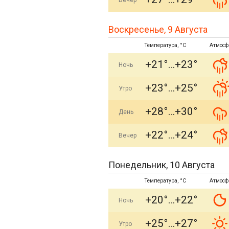
Вечер
Воскресенье, 9 Августа
Температура, °C
Атмосф
+21°
+23°
Ночь
+23°
+25°
Утро
+28°
+30°
День
+22°
+24°
Вечер
Понедельник, 10 Августа
Температура, °C
Атмосф
+20°
+22°
Ночь
+25°
+27°
Утро