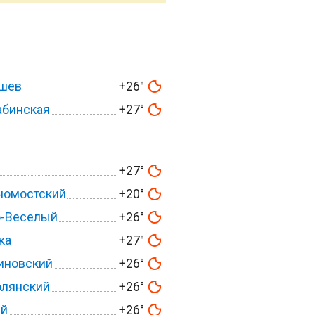
шев
+26°
абинская
+27°
+27°
номостский
+20°
о-Веселый
+26°
ка
+27°
иновский
+26°
олянский
+26°
ий
+26°