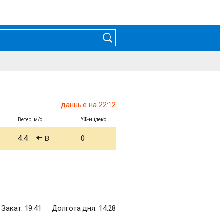
данные на 22:12
Ветер, м/с
УФ-индекс
4.4
0
В
Закат: 19:41
Долгота дня: 14:28