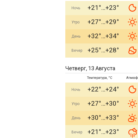
+21°
+23°
Ночь
+27°
+29°
Утро
+32°
+34°
День
+25°
+28°
Вечер
Четверг, 13 Августа
Температура, °C
Атмосф
+22°
+24°
Ночь
+27°
+30°
Утро
+30°
+33°
День
+21°
+23°
Вечер