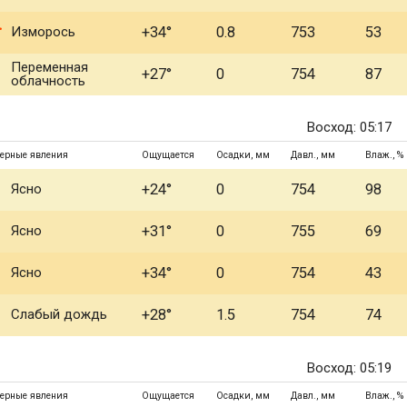
Изморось
+34°
0.8
753
53
Переменная
+27°
0
754
87
облачность
Восход: 05:17
ерные явления
Ощущается
Осадки, мм
Давл., мм
Влаж., %
Ясно
+24°
0
754
98
Ясно
+31°
0
755
69
Ясно
+34°
0
754
43
Слабый дождь
+28°
1.5
754
74
Восход: 05:19
ерные явления
Ощущается
Осадки, мм
Давл., мм
Влаж., %