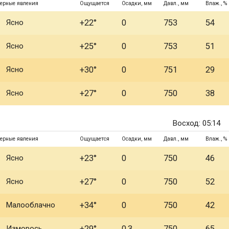
ерные явления
Ощущается
Осадки, мм
Давл., мм
Влаж., %
Ясно
+22°
0
753
54
Ясно
+25°
0
753
51
Ясно
+30°
0
751
29
Ясно
+27°
0
750
38
Восход: 05:14
ерные явления
Ощущается
Осадки, мм
Давл., мм
Влаж., %
Ясно
+23°
0
750
46
Ясно
+27°
0
750
52
Малооблачно
+34°
0
750
42
Изморось
+29°
0.3
750
65