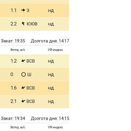
1.1
нд
З
2.2
нд
ЮЮВ
Закат: 19:35
Долгота дня: 14:17
Ветер, м/с
УФ-индекс
1.2
нд
ВСВ
0
нд
Ш
1.6
нд
ВСВ
2.1
нд
ВСВ
Закат: 19:34
Долгота дня: 14:15
Ветер, м/с
УФ-индекс