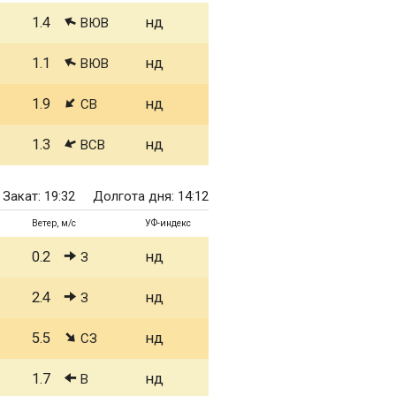
1.4
нд
ВЮВ
1.1
нд
ВЮВ
1.9
нд
СВ
1.3
нд
ВСВ
Закат: 19:32
Долгота дня: 14:12
Ветер, м/с
УФ-индекс
0.2
нд
З
2.4
нд
З
5.5
нд
СЗ
1.7
нд
В