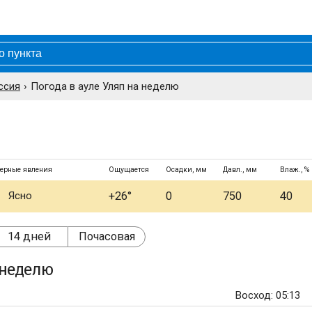
ссия
Погода в ауле Уляп на неделю
ерные явления
Ощущается
Осадки, мм
Давл., мм
Влаж., %
Ясно
+26°
0
750
40
14 дней
Почасовая
неделю
Восход: 05:13