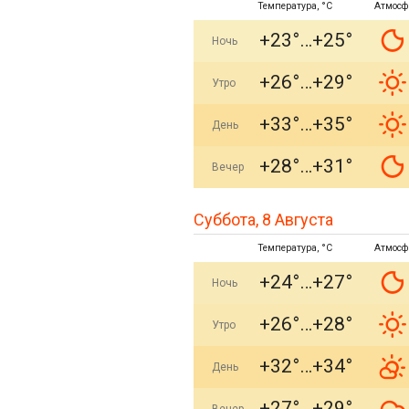
Температура, °C
Атмосф
+23°
+25°
Ночь
+26°
+29°
Утро
+33°
+35°
День
+28°
+31°
Вечер
Суббота, 8 Августа
Температура, °C
Атмосф
+24°
+27°
Ночь
+26°
+28°
Утро
+32°
+34°
День
+27°
+29°