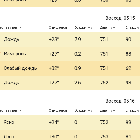
Восход: 05:15
ерные явления
Ощущается
Осадки, мм
Давл., мм
Влаж., %
Дождь
+23°
7.9
751
90
Изморось
+27°
0.2
751
83
Слабый дождь
+32°
0.9
751
62
Дождь
+27°
2.6
752
93
Восход: 05:16
ерные явления
Ощущается
Осадки, мм
Давл., мм
Влаж., %
Ясно
+24°
0
752
99
Ясно
+30°
0
753
81