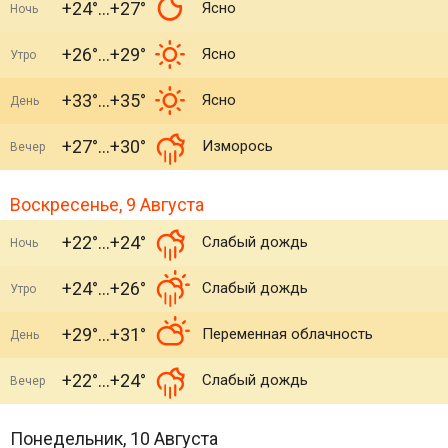
+24°
+27°
Ясно
Ночь
+26°
+29°
Ясно
Утро
+33°
+35°
Ясно
День
+27°
+30°
Изморось
Вечер
Воскресенье, 9 Августа
+22°
+24°
Слабый дождь
Ночь
+24°
+26°
Слабый дождь
Утро
+29°
+31°
Переменная облачность
День
+22°
+24°
Слабый дождь
Вечер
Понедельник, 10 Августа