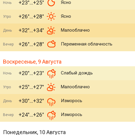
+23°
+25°
Ясно
Ночь
+26°
+28°
Ясно
Утро
+32°
+34°
Малооблачно
День
+26°
+28°
Переменная облачность
Вечер
Воскресенье, 9 Августа
+20°
+23°
Слабый дождь
Ночь
+25°
+27°
Малооблачно
Утро
+30°
+32°
Изморось
День
+24°
+26°
Изморось
Вечер
Понедельник, 10 Августа