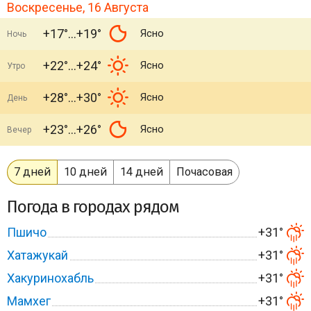
Воскресенье, 16 Августа
+17°
+19°
Ясно
Ночь
+22°
+24°
Ясно
Утро
+28°
+30°
Ясно
День
+23°
+26°
Ясно
Вечер
7 дней
10 дней
14 дней
Почасовая
Погода в городах рядом
Пшичо
+31°
Хатажукай
+31°
Хакуринохабль
+31°
Мамхег
+31°