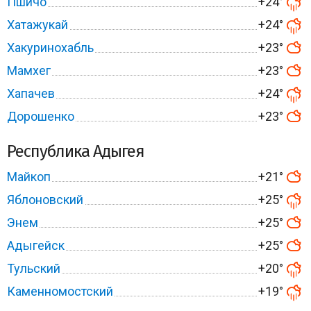
Пшичо
+24°
Хатажукай
+24°
Хакуринохабль
+23°
Мамхег
+23°
Хапачев
+24°
Дорошенко
+23°
Республика Адыгея
Майкоп
+21°
Яблоновский
+25°
Энем
+25°
Адыгейск
+25°
Тульский
+20°
Каменномостский
+19°