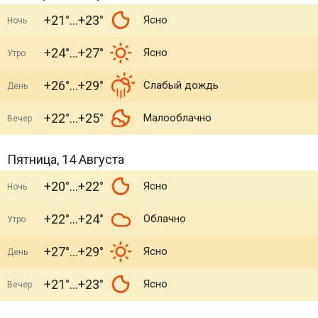
+21°
+23°
Ясно
Ночь
+24°
+27°
Ясно
Утро
+26°
+29°
Слабый дождь
День
+22°
+25°
Малооблачно
Вечер
Пятница, 14 Августа
+20°
+22°
Ясно
Ночь
+22°
+24°
Облачно
Утро
+27°
+29°
Ясно
День
+21°
+23°
Ясно
Вечер