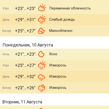
+23°
+25°
Переменная облачность
Утро
+29°
+31°
Слабый дождь
День
+25°
+27°
Малооблачно
Вечер
Понедельник, 10 Августа
+21°
+23°
Ясно
Ночь
+25°
+27°
Изморось
Утро
+29°
+32°
Изморось
День
+23°
+26°
Изморось
Вечер
Вторник, 11 Августа