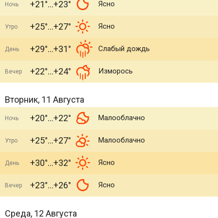
+21°
+23°
Ясно
Ночь
+25°
+27°
Ясно
Утро
+29°
+31°
Слабый дождь
День
+22°
+24°
Изморось
Вечер
Вторник, 11 Августа
+20°
+22°
Малооблачно
Ночь
+25°
+27°
Малооблачно
Утро
+30°
+32°
Ясно
День
+23°
+26°
Ясно
Вечер
Среда, 12 Августа