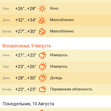
+26°
+28°
Ясно
Утро
+32°
+34°
Малооблачно
День
+27°
+30°
Малооблачно
Вечер
Воскресенье, 9 Августа
+21°
+23°
Изморось
Ночь
+23°
+26°
Изморось
Утро
+28°
+30°
Дождь
День
+23°
+25°
Переменная облачность
Вечер
Понедельник, 10 Августа