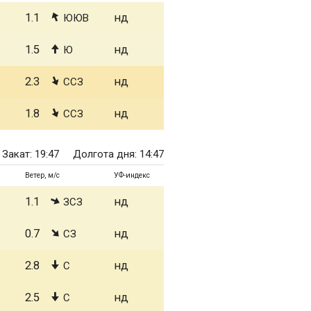
1.1
нд
ЮЮВ
1.5
нд
Ю
2.3
нд
ССЗ
1.8
нд
ССЗ
Закат: 19:47
Долгота дня: 14:47
Ветер, м/с
УФ-индекс
1.1
нд
ЗСЗ
0.7
нд
СЗ
2.8
нд
С
2.5
нд
С