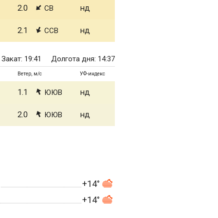
2.0
нд
СВ
2.1
нд
ССВ
Закат: 19:41
Долгота дня: 14:37
Ветер, м/с
УФ-индекс
1.1
нд
ЮЮВ
2.0
нд
ЮЮВ
+14°
+14°