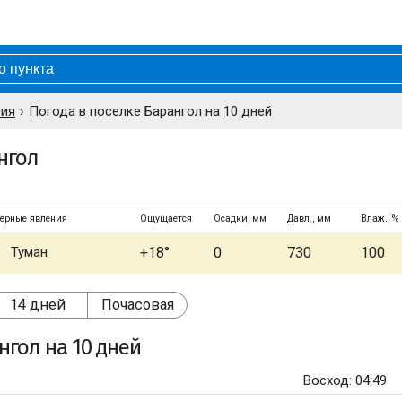
сия
Погода в поселке Барангол на 10 дней
нгол
ерные явления
Ощущается
Осадки, мм
Давл., мм
Влаж., %
Туман
+18°
0
730
100
14 дней
Почасовая
нгол
на 10 дней
Восход: 04:49