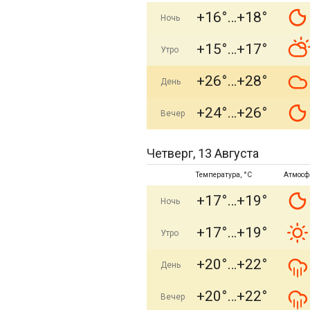
+16°
+18°
Ночь
+15°
+17°
Утро
+26°
+28°
День
+24°
+26°
Вечер
Четверг, 13 Августа
Температура, °C
Атмосф
+17°
+19°
Ночь
+17°
+19°
Утро
+20°
+22°
День
+20°
+22°
Вечер