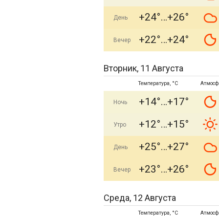
+24°
+26°
День
+22°
+24°
Вечер
Вторник, 11 Августа
Температура, °C
Атмосф
+14°
+17°
Ночь
+12°
+15°
Утро
+25°
+27°
День
+23°
+26°
Вечер
Среда, 12 Августа
Температура, °C
Атмосф