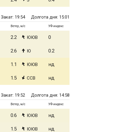
З
Закат: 19:54
Долгота дня: 15:01
Ветер, м/с
УФ-индекс
2.2
0
ЮЮВ
2.6
0.2
Ю
1.1
нд
ЮЮВ
1.5
нд
ССВ
Закат: 19:52
Долгота дня: 14:58
Ветер, м/с
УФ-индекс
0.6
нд
ЮЮВ
1.5
нд
ЮЮВ