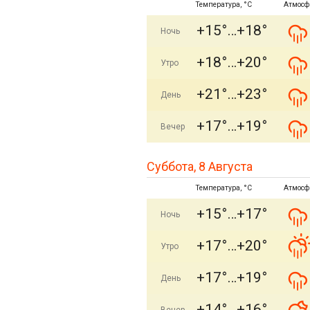
Температура, °C
Атмосф
+15°
+18°
Ночь
+18°
+20°
Утро
+21°
+23°
День
+17°
+19°
Вечер
Суббота, 8 Августа
Температура, °C
Атмосф
+15°
+17°
Ночь
+17°
+20°
Утро
+17°
+19°
День
+14°
+16°