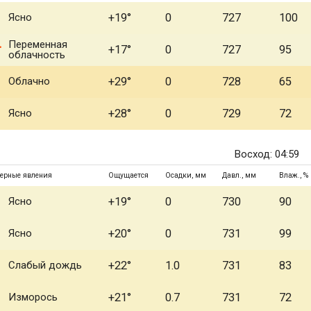
Ясно
+19°
0
727
100
Переменная
+17°
0
727
95
облачность
Облачно
+29°
0
728
65
Ясно
+28°
0
729
72
Восход: 04:59
ерные явления
Ощущается
Осадки, мм
Давл., мм
Влаж., %
Ясно
+19°
0
730
90
Ясно
+20°
0
731
99
Слабый дождь
+22°
1.0
731
83
Изморось
+21°
0.7
731
72