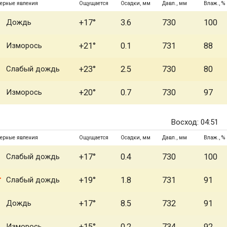
ерные явления
Ощущается
Осадки, мм
Давл., мм
Влаж., %
Дождь
+17°
3.6
730
100
Изморось
+21°
0.1
731
88
Слабый дождь
+23°
2.5
730
80
Изморось
+20°
0.7
730
97
Восход: 04:51
ерные явления
Ощущается
Осадки, мм
Давл., мм
Влаж., %
Слабый дождь
+17°
0.4
730
100
Слабый дождь
+19°
1.8
731
91
Дождь
+17°
8.5
732
91
Изморось
+15°
0.2
734
92