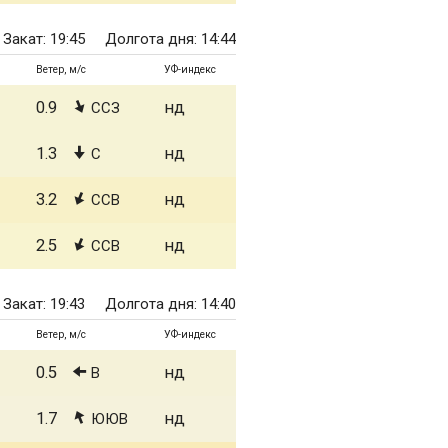
Закат: 19:45
Долгота дня: 14:44
Ветер, м/с
УФ-индекс
0.9
нд
ССЗ
1.3
нд
С
3.2
нд
ССВ
2.5
нд
ССВ
Закат: 19:43
Долгота дня: 14:40
Ветер, м/с
УФ-индекс
0.5
нд
В
1.7
нд
ЮЮВ