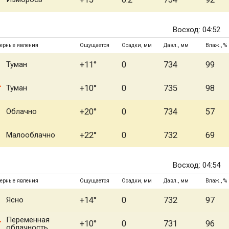
Восход: 04:52
ерные явления
Ощущается
Осадки, мм
Давл., мм
Влаж., %
Туман
+11°
0
734
99
Туман
+10°
0
735
98
Облачно
+20°
0
734
57
Малооблачно
+22°
0
732
69
Восход: 04:54
ерные явления
Ощущается
Осадки, мм
Давл., мм
Влаж., %
Ясно
+14°
0
732
97
Переменная
+10°
0
731
96
облачность