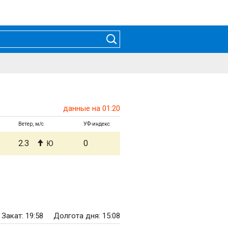
данные на 01:20
Ветер, м/с
УФ-индекс
2.3
0
Ю
Закат: 19:58
Долгота дня: 15:08