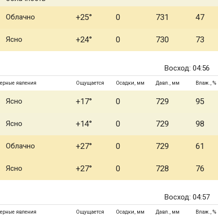
Облачно
+25°
0
731
47
Ясно
+24°
0
730
73
Восход: 04:56
ерные явления
Ощущается
Осадки, мм
Давл., мм
Влаж., %
Ясно
+17°
0
729
95
Ясно
+14°
0
729
98
Облачно
+27°
0
729
61
Ясно
+27°
0
728
76
Восход: 04:57
ерные явления
Ощущается
Осадки, мм
Давл., мм
Влаж., %