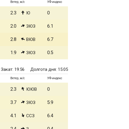
Ветер, м/с
УФ-индекс
2.3
0
Ю
2.0
6.1
ЗЮЗ
2.8
6.7
ВЮВ
1.9
0.5
ЗЮЗ
Закат: 19:56
Долгота дня: 15:05
Ветер, м/с
УФ-индекс
2.3
0
ЮЮВ
3.7
5.9
ЗЮЗ
4.1
6.4
ССЗ
2.4
0.4