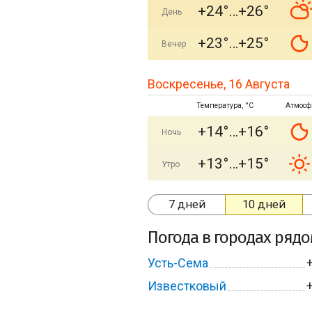
+24°
+26°
День
+23°
+25°
Вечер
Воскресенье, 16 Августа
Температура, °C
Атмосф
+14°
+16°
Ночь
+13°
+15°
Утро
7 дней
10 дней
Погода в городах ряд
Усть-Сема
Известковый