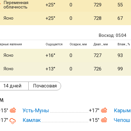
Переменная
+25°
0
729
55
облачность
Ясно
+25°
0
728
67
Восход: 05:04
ерные явления
Ощущается
Осадки, мм
Давл., мм
Влаж., %
Ясно
+16°
0
727
93
Ясно
+13°
0
726
99
14 дней
Почасовая
ом
+15°
Усть-Муны
+17°
Карым
+17°
Камлак
+15°
Чепош