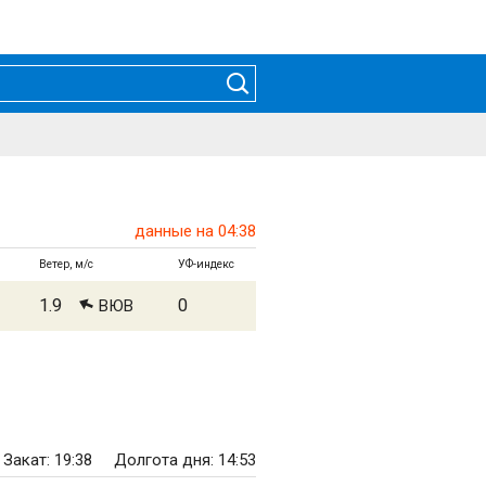
данные на 04:38
Ветер, м/с
УФ-индекс
1.9
0
ВЮВ
Закат: 19:38
Долгота дня: 14:53