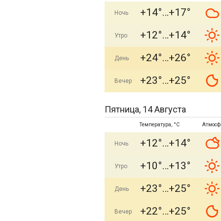
+14°
+17°
Ночь
+12°
+14°
Утро
+24°
+26°
День
+23°
+25°
Вечер
Пятница, 14 Августа
Температура, °C
Атмосф
+12°
+14°
Ночь
+10°
+13°
Утро
+23°
+25°
День
+22°
+25°
Вечер