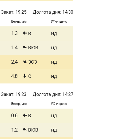
Закат: 19:25
Долгота дня: 14:30
Ветер, м/с
УФ-индекс
1.3
нд
В
1.4
нд
ВЮВ
2.4
нд
ЗСЗ
4.8
нд
С
Закат: 19:23
Долгота дня: 14:27
Ветер, м/с
УФ-индекс
0.6
нд
В
1.2
нд
ВЮВ