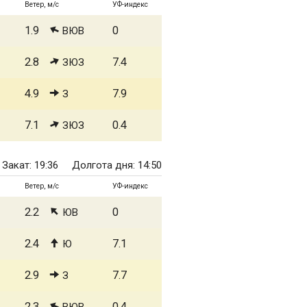
Ветер, м/с
УФ-индекс
1.9
0
ВЮВ
2.8
7.4
ЗЮЗ
4.9
7.9
З
7.1
0.4
ЗЮЗ
Закат: 19:36
Долгота дня: 14:50
Ветер, м/с
УФ-индекс
2.2
0
ЮВ
2.4
7.1
Ю
2.9
7.7
З
2.3
0.4