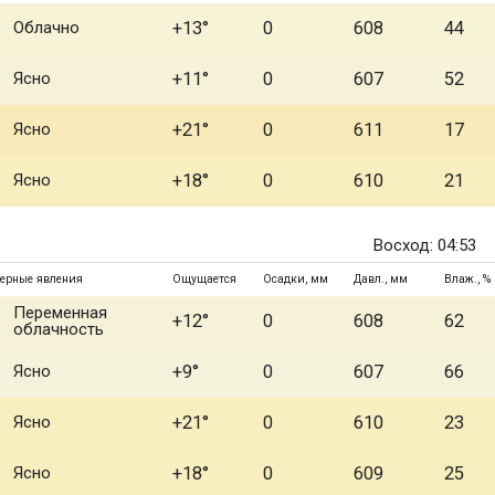
Облачно
+13°
0
608
44
Ясно
+11°
0
607
52
Ясно
+21°
0
611
17
Ясно
+18°
0
610
21
Восход: 04:53
ерные явления
Ощущается
Осадки, мм
Давл., мм
Влаж., %
Переменная
+12°
0
608
62
облачность
Ясно
+9°
0
607
66
Ясно
+21°
0
610
23
Ясно
+18°
0
609
25