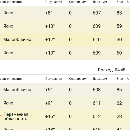
ерные явления
Ощущается
Осадки, мм
Давл., мм
Влаж., %
Ясно
+8°
0
607
83
Ясно
+13°
0
609
59
Малооблачно
+17°
0
610
30
Ясно
+10°
0
609
60
Восход: 04:45
ерные явления
Ощущается
Осадки, мм
Давл., мм
Влаж., %
Малооблачно
+5°
0
608
85
Ясно
+9°
0
611
62
Переменная
+16°
0
612
28
облачность
Ясно
+13°
0
610
44