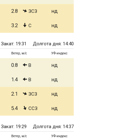
2.8
нд
ЗСЗ
3.2
нд
С
Закат: 19:31
Долгота дня: 14:40
Ветер, м/с
УФ-индекс
0.8
нд
В
1.4
нд
В
2.1
нд
ЗСЗ
5.4
нд
ССЗ
Закат: 19:29
Долгота дня: 14:37
Ветер, м/с
УФ-индекс