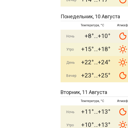
Вечер
Понедельник, 10 Августа
Температура, °C
Атмосф
+8°
+10°
Ночь
+15°
+18°
Утро
+22°
+24°
День
+23°
+25°
Вечер
Вторник, 11 Августа
Температура, °C
Атмосф
+11°
+13°
Ночь
+10°
+13°
Утро