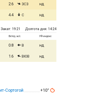
2.6
нд
ЗСЗ
4.4
нд
С
Закат: 19:21
Долгота дня: 14:24
Ветер, м/с
УФ-индекс
0.8
нд
В
1.6
нд
ВЮВ
ит-Сортогой
+10°