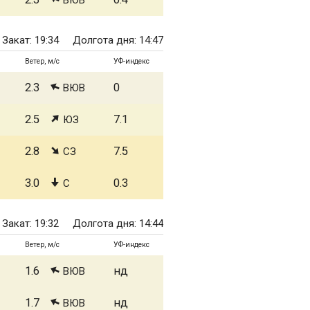
ВЮВ
Закат: 19:34
Долгота дня: 14:47
Ветер, м/с
УФ-индекс
2.3
0
ВЮВ
2.5
7.1
ЮЗ
2.8
7.5
СЗ
3.0
0.3
С
Закат: 19:32
Долгота дня: 14:44
Ветер, м/с
УФ-индекс
1.6
нд
ВЮВ
1.7
нд
ВЮВ