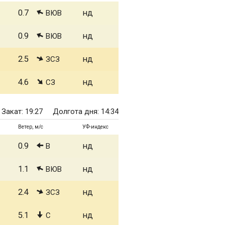
0.7
нд
ВЮВ
0.9
нд
ВЮВ
2.5
нд
ЗСЗ
4.6
нд
СЗ
Закат: 19:27
Долгота дня: 14:34
Ветер, м/с
УФ-индекс
0.9
нд
В
1.1
нд
ВЮВ
2.4
нд
ЗСЗ
5.1
нд
С