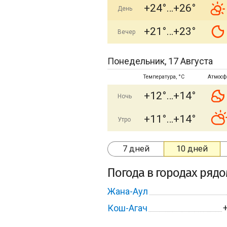
+24°
+26°
День
+21°
+23°
Вечер
Понедельник, 17 Августа
Температура, °C
Атмосф
+12°
+14°
Ночь
+11°
+14°
Утро
7 дней
10 дней
Погода в городах ряд
Жана-Аул
Кош-Агач