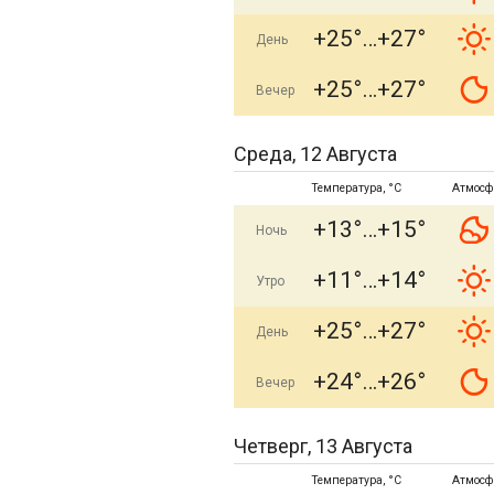
+25°
+27°
День
+25°
+27°
Вечер
Среда, 12 Августа
Температура, °C
Атмосф
+13°
+15°
Ночь
+11°
+14°
Утро
+25°
+27°
День
+24°
+26°
Вечер
Четверг, 13 Августа
Температура, °C
Атмосф