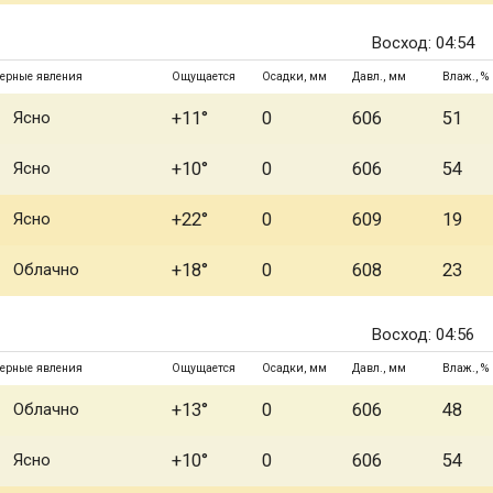
Восход: 04:54
ерные явления
Ощущается
Осадки, мм
Давл., мм
Влаж., %
Ясно
+11°
0
606
51
Ясно
+10°
0
606
54
Ясно
+22°
0
609
19
Облачно
+18°
0
608
23
Восход: 04:56
ерные явления
Ощущается
Осадки, мм
Давл., мм
Влаж., %
Облачно
+13°
0
606
48
Ясно
+10°
0
606
54