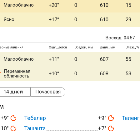
Малооблачно
+20°
0
610
15
Ясно
+17°
0
610
29
Восход: 04:57
ерные явления
Ощущается
Осадки, мм
Давл., мм
Влаж., %
Малооблачно
+11°
0
607
55
Переменная
+10°
0
608
53
облачность
14 дней
Почасовая
ом
+9°
Тебелер
+9°
Теленг
+10°
Ташанта
+7°