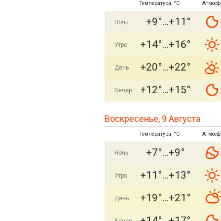
Температура, °C
Атмосф
+9°
+11°
Ночь
+14°
+16°
Утро
+20°
+22°
День
+12°
+15°
Вечер
Воскресенье, 9 Августа
Температура, °C
Атмосф
+7°
+9°
Ночь
+11°
+13°
Утро
+19°
+21°
День
+14°
+17°