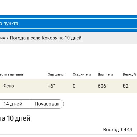
сия
Погода в селе Кокоря на 10 дней
ерные явления
Ощущается
Осадки, мм
Давл., мм
Влаж., %
Ясно
+6°
0
606
82
14 дней
Почасовая
а 10 дней
Восход: 04:44