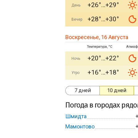
+26°
+29°
День
+28°
+30°
Вечер
Воскресенье, 16 Августа
Температура, °C
Атмосф
+20°
+22°
Ночь
+16°
+18°
Утро
7 дней
10 дней
Погода в городах ряд
Шмидта
Мамонтово