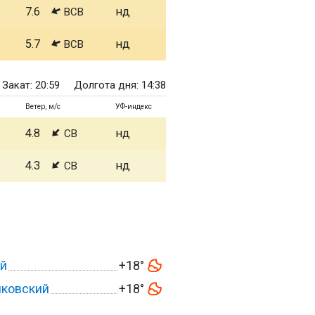
7.6
нд
ВСВ
5.7
нд
ВСВ
Закат: 20:59
Долгота дня: 14:38
Ветер, м/с
УФ-индекс
4.8
нд
СВ
4.3
нд
СВ
й
+18°
иковский
+18°