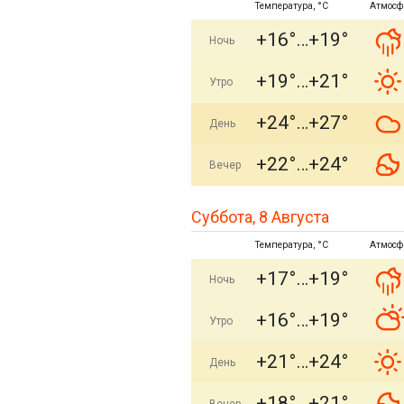
Температура, °C
Атмосф
+16°
+19°
Ночь
+19°
+21°
Утро
+24°
+27°
День
+22°
+24°
Вечер
Суббота, 8 Августа
Температура, °C
Атмосф
+17°
+19°
Ночь
+16°
+19°
Утро
+21°
+24°
День
+18°
+21°