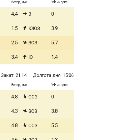
Ветер, м/с
УФ-индекс
4.4
0
З
1.5
3.9
ЮЮЗ
2.5
5.7
ЗСЗ
3.4
1.4
Ю
Закат: 21:14
Долгота дня: 15:06
Ветер, м/с
УФ-индекс
4.8
0
ССЗ
4.3
3.8
ЗСЗ
4.8
5.5
ССЗ
4.6
1.3