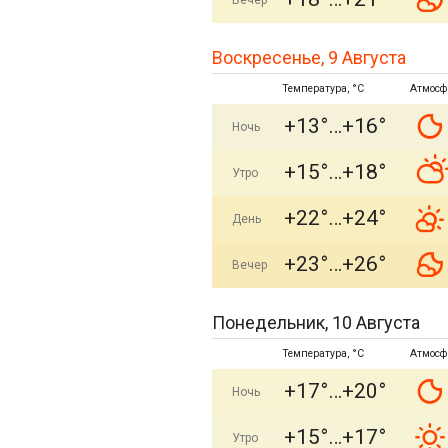
Вечер
Воскресенье, 9 Августа
Температура, °C
Атмосф
+13°
+16°
Ночь
+15°
+18°
Утро
+22°
+24°
День
+23°
+26°
Вечер
Понедельник, 10 Августа
Температура, °C
Атмосф
+17°
+20°
Ночь
+15°
+17°
Утро