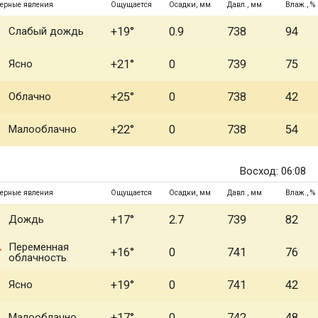
ерные явления
Ощущается
Осадки, мм
Давл., мм
Влаж., %
Слабый дождь
+19°
0.9
738
94
Ясно
+21°
0
739
75
Облачно
+25°
0
738
42
Малооблачно
+22°
0
738
54
Восход: 06:08
ерные явления
Ощущается
Осадки, мм
Давл., мм
Влаж., %
Дождь
+17°
2.7
739
82
Переменная
+16°
0
741
76
облачность
Ясно
+19°
0
741
42
Малооблачно
+17°
0
742
48