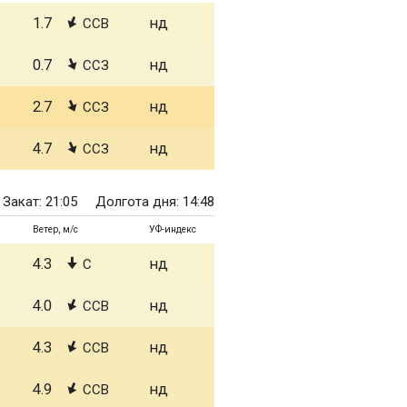
1.7
нд
ССВ
0.7
нд
ССЗ
2.7
нд
ССЗ
4.7
нд
ССЗ
Закат: 21:05
Долгота дня: 14:48
Ветер, м/с
УФ-индекс
4.3
нд
С
4.0
нд
ССВ
4.3
нд
ССВ
4.9
нд
ССВ