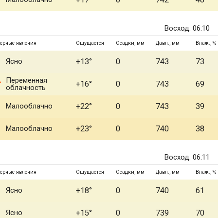
Восход: 06:10
ерные явления
Ощущается
Осадки, мм
Давл., мм
Влаж., %
Ясно
+13°
0
743
73
Переменная
+16°
0
743
69
облачность
Малооблачно
+22°
0
743
39
Малооблачно
+23°
0
740
38
Восход: 06:11
ерные явления
Ощущается
Осадки, мм
Давл., мм
Влаж., %
Ясно
+18°
0
740
61
Ясно
+15°
0
739
70