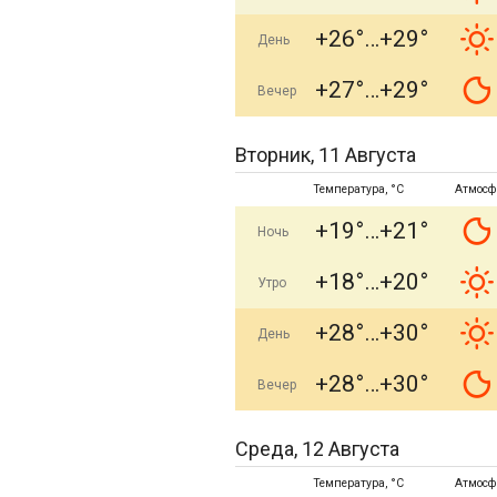
+26°
+29°
День
+27°
+29°
Вечер
Вторник, 11 Августа
Температура, °C
Атмосф
+19°
+21°
Ночь
+18°
+20°
Утро
+28°
+30°
День
+28°
+30°
Вечер
Среда, 12 Августа
Температура, °C
Атмосф