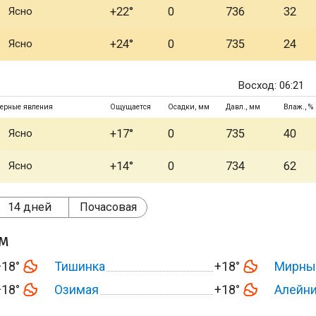
Ясно
+22°
0
736
32
Ясно
+24°
0
735
24
Восход: 06:21
ерные явления
Ощущается
Осадки, мм
Давл., мм
Влаж., %
Ясно
+17°
0
735
40
Ясно
+14°
0
734
62
14 дней
Почасовая
ом
+18°
Тишинка
+18°
Мирны
+18°
Озимая
+18°
Алейн