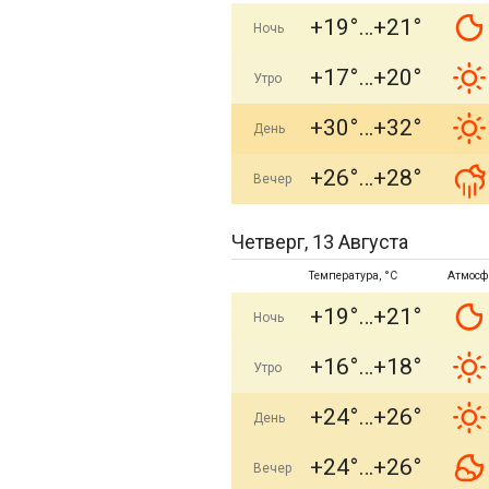
+19°
+21°
Ночь
+17°
+20°
Утро
+30°
+32°
День
+26°
+28°
Вечер
Четверг, 13 Августа
Температура, °C
Атмосф
+19°
+21°
Ночь
+16°
+18°
Утро
+24°
+26°
День
+24°
+26°
Вечер