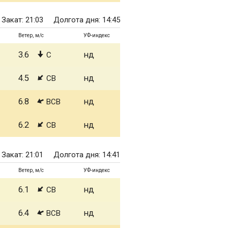
Закат: 21:03
Долгота дня: 14:45
Ветер, м/с
УФ-индекс
3.6
нд
С
4.5
нд
СВ
6.8
нд
ВСВ
6.2
нд
СВ
Закат: 21:01
Долгота дня: 14:41
Ветер, м/с
УФ-индекс
6.1
нд
СВ
6.4
нд
ВСВ