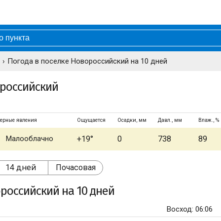
Погода в поселке Новороссийский на 10 дней
ороссийский
ерные явления
Ощущается
Осадки, мм
Давл., мм
Влаж., %
Малооблачно
+19°
0
738
89
14 дней
Почасовая
ороссийский
на 10 дней
Восход: 06:06