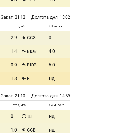
ЗСЗ
Закат: 21:12
Долгота дня: 15:02
Ветер, м/с
УФ-индекс
2.9
0
ССЗ
1.4
4.0
ВЮВ
0.9
6.0
ВЮВ
1.3
нд
В
Закат: 21:10
Долгота дня: 14:59
Ветер, м/с
УФ-индекс
0
нд
Ш
1.0
нд
ССВ