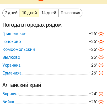
7 дней
10 дней
14 дней
Почасовая
Погода в городах рядом
Гришенское
+26°
Гонохово
+26°
Комсомольский
+26°
Вылково
+26°
Украинка
+26°
Ермачиха
+26°
Алтайский край
Барнаул
+24°
Бийск
+26°