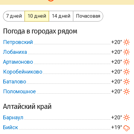
7 дней
10 дней
14 дней
Почасовая
Погода в городах рядом
Петровский
+20°
Лобаниха
+20°
Артамоново
+20°
Коробейниково
+20°
Баталово
+20°
Поломошное
+20°
Алтайский край
Барнаул
+20°
Бийск
+19°