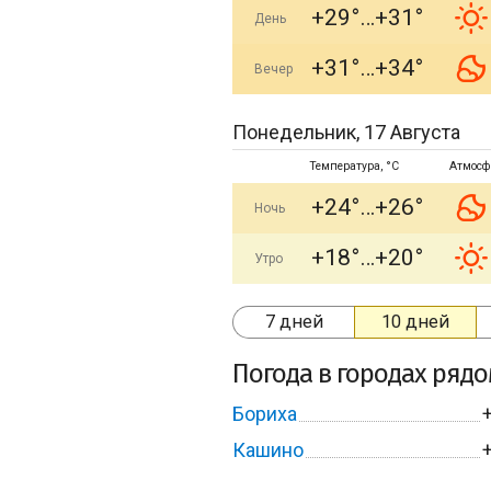
+29°
+31°
День
+31°
+34°
Вечер
Понедельник, 17 Августа
Температура, °C
Атмосф
+24°
+26°
Ночь
+18°
+20°
Утро
7 дней
10 дней
Погода в городах ряд
Бориха
Кашино