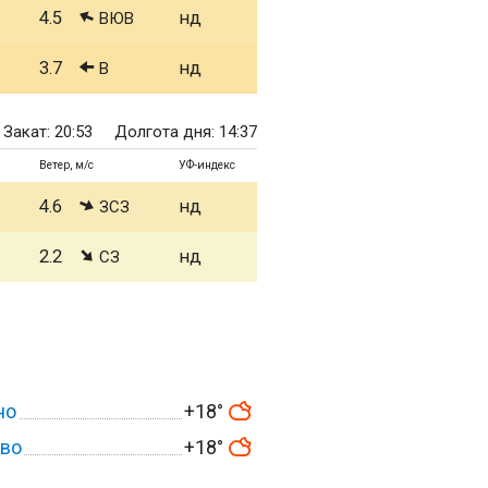
4.5
нд
ВЮВ
3.7
нд
В
Закат: 20:53
Долгота дня: 14:37
Ветер, м/с
УФ-индекс
4.6
нд
ЗСЗ
2.2
нд
СЗ
но
+18°
ово
+18°