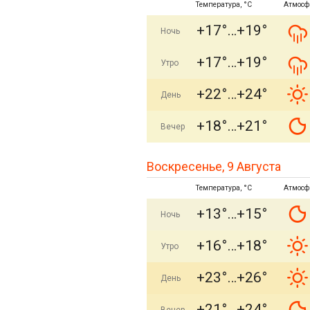
Температура, °C
Атмосф
+17°
+19°
Ночь
+17°
+19°
Утро
+22°
+24°
День
+18°
+21°
Вечер
Воскресенье, 9 Августа
Температура, °C
Атмосф
+13°
+15°
Ночь
+16°
+18°
Утро
+23°
+26°
День
+21°
+24°