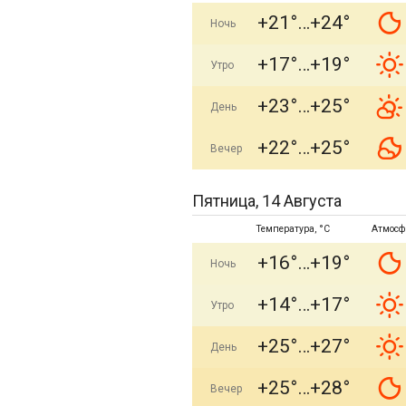
+21°
+24°
Ночь
+17°
+19°
Утро
+23°
+25°
День
+22°
+25°
Вечер
Пятница, 14 Августа
Температура, °C
Атмосф
+16°
+19°
Ночь
+14°
+17°
Утро
+25°
+27°
День
+25°
+28°
Вечер