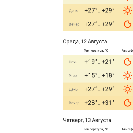
+27°
+29°
День
+27°
+29°
Вечер
Среда, 12 Августа
Температура, °C
Атмосф
+19°
+21°
Ночь
+15°
+18°
Утро
+27°
+29°
День
+28°
+31°
Вечер
Четверг, 13 Августа
Температура, °C
Атмосф