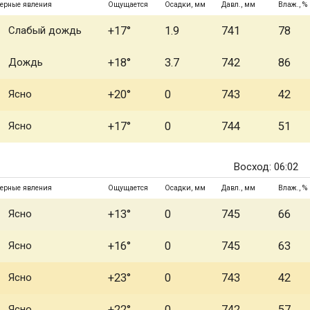
ерные явления
Ощущается
Осадки, мм
Давл., мм
Влаж., %
Слабый дождь
+17°
1.9
741
78
Дождь
+18°
3.7
742
86
Ясно
+20°
0
743
42
Ясно
+17°
0
744
51
Восход: 06:02
ерные явления
Ощущается
Осадки, мм
Давл., мм
Влаж., %
Ясно
+13°
0
745
66
Ясно
+16°
0
745
63
Ясно
+23°
0
743
42
Ясно
+22°
0
742
57