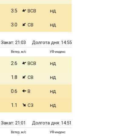
3.5
нд
ВСВ
3.0
нд
СВ
Закат: 21:03
Долгота дня: 14:55
Ветер, м/с
УФ-индекс
2.6
нд
ВСВ
1.8
нд
СВ
0.6
нд
В
1.1
нд
СЗ
Закат: 21:01
Долгота дня: 14:51
Ветер, м/с
УФ-индекс