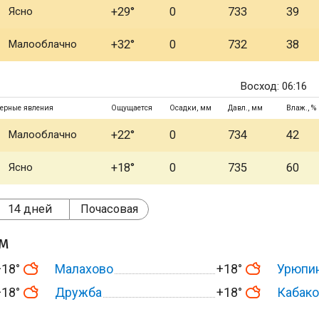
Ясно
+29°
0
733
39
Малооблачно
+32°
0
732
38
Восход: 06:16
ерные явления
Ощущается
Осадки, мм
Давл., мм
Влаж., %
Малооблачно
+22°
0
734
42
Ясно
+18°
0
735
60
14 дней
Почасовая
ом
+18°
Малахово
+18°
Урюпи
+18°
Дружба
+18°
Кабак