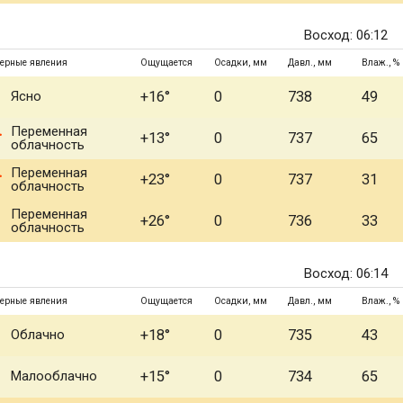
Восход: 06:12
ерные явления
Ощущается
Осадки, мм
Давл., мм
Влаж., %
Ясно
+16°
0
738
49
Переменная
+13°
0
737
65
облачность
Переменная
+23°
0
737
31
облачность
Переменная
+26°
0
736
33
облачность
Восход: 06:14
ерные явления
Ощущается
Осадки, мм
Давл., мм
Влаж., %
Облачно
+18°
0
735
43
Малооблачно
+15°
0
734
65