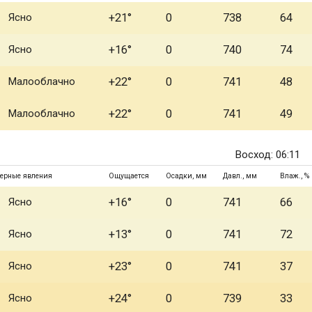
Ясно
+21°
0
738
64
Ясно
+16°
0
740
74
Малооблачно
+22°
0
741
48
Малооблачно
+22°
0
741
49
Восход: 06:11
ерные явления
Ощущается
Осадки, мм
Давл., мм
Влаж., %
Ясно
+16°
0
741
66
Ясно
+13°
0
741
72
Ясно
+23°
0
741
37
Ясно
+24°
0
739
33