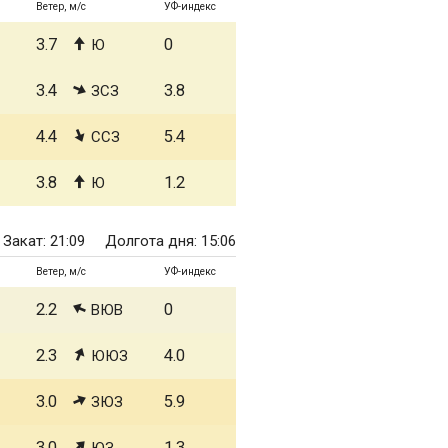
Ветер, м/с
УФ-индекс
3.7
0
Ю
3.4
3.8
ЗСЗ
4.4
5.4
ССЗ
3.8
1.2
Ю
Закат: 21:09
Долгота дня: 15:06
Ветер, м/с
УФ-индекс
2.2
0
ВЮВ
2.3
4.0
ЮЮЗ
3.0
5.9
ЗЮЗ
3.0
1.3