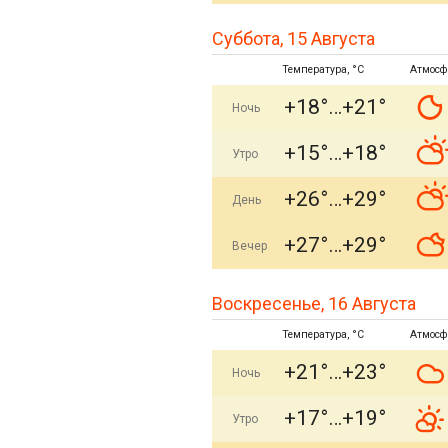
Суббота, 15 Августа
Температура, °C
Атмосф
+18°
+21°
Ночь
+15°
+18°
Утро
+26°
+29°
День
+27°
+29°
Вечер
Воскресенье, 16 Августа
Температура, °C
Атмосф
+21°
+23°
Ночь
+17°
+19°
Утро