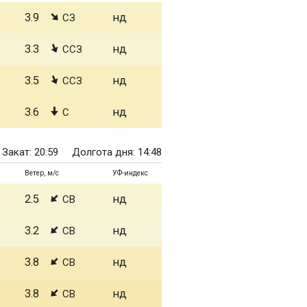
3.9
нд
СЗ
3.3
нд
ССЗ
3.5
нд
ССЗ
3.6
нд
С
Закат: 20:59
Долгота дня: 14:48
Ветер, м/с
УФ-индекс
2.5
нд
СВ
3.2
нд
СВ
3.8
нд
СВ
3.8
нд
СВ