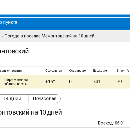
Погода в поселке Мамонтовский на 10 дней
онтовский
ерные явления
Ощущается
Осадки, мм
Давл., мм
Влаж., %
Переменная
+16°
0
741
79
облачность
14 дней
Почасовая
онтовский
на 10 дней
Восход: 06:01