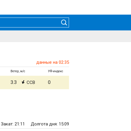
данные на 02:35
Ветер, м/с
УФ-индекс
3.3
0
ССВ
Закат: 21:11
Долгота дня: 15:09