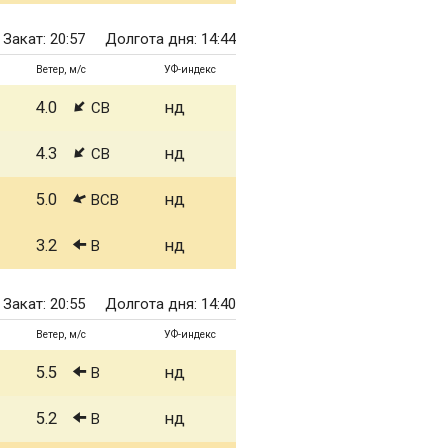
Закат: 20:57
Долгота дня: 14:44
Ветер, м/с
УФ-индекс
4.0
нд
СВ
4.3
нд
СВ
5.0
нд
ВСВ
3.2
нд
В
Закат: 20:55
Долгота дня: 14:40
Ветер, м/с
УФ-индекс
5.5
нд
В
5.2
нд
В