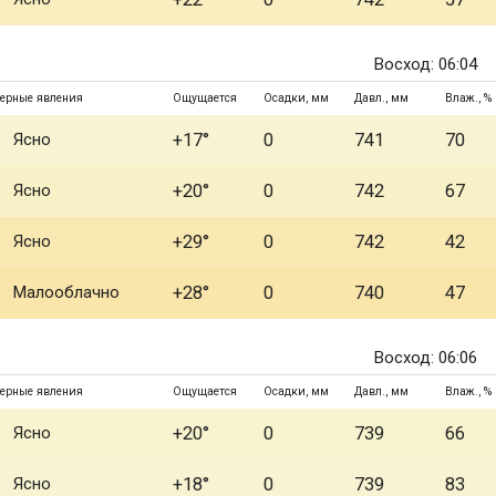
Восход: 06:04
ерные явления
Ощущается
Осадки, мм
Давл., мм
Влаж., %
Ясно
+17°
0
741
70
Ясно
+20°
0
742
67
Ясно
+29°
0
742
42
Малооблачно
+28°
0
740
47
Восход: 06:06
ерные явления
Ощущается
Осадки, мм
Давл., мм
Влаж., %
Ясно
+20°
0
739
66
Ясно
+18°
0
739
83