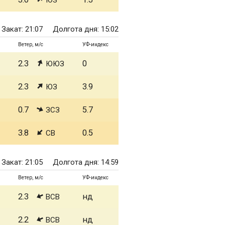
ЮЗ
Закат: 21:07
Долгота дня: 15:02
Ветер, м/с
УФ-индекс
2.3
0
ЮЮЗ
2.3
3.9
ЮЗ
0.7
5.7
ЗСЗ
3.8
0.5
СВ
Закат: 21:05
Долгота дня: 14:59
Ветер, м/с
УФ-индекс
2.3
нд
ВСВ
2.2
нд
ВСВ