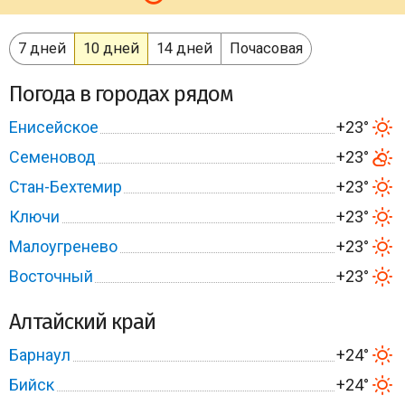
7 дней
10 дней
14 дней
Почасовая
Погода в городах рядом
Енисейское
+23°
Семеновод
+23°
Стан-Бехтемир
+23°
Ключи
+23°
Малоугренево
+23°
Восточный
+23°
Алтайский край
Барнаул
+24°
Бийск
+24°