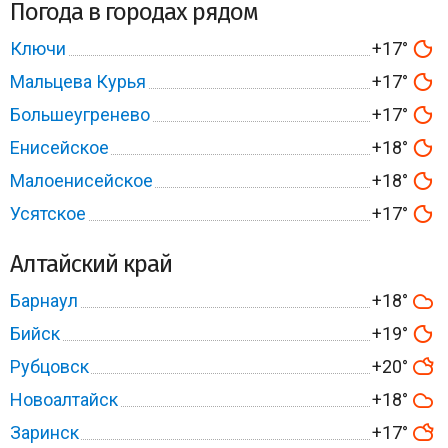
Погода в городах рядом
Ключи
+17°
Мальцева Курья
+17°
Большеугренево
+17°
Енисейское
+18°
Малоенисейское
+18°
Усятское
+17°
Алтайский край
Барнаул
+18°
Бийск
+19°
Рубцовск
+20°
Новоалтайск
+18°
Заринск
+17°