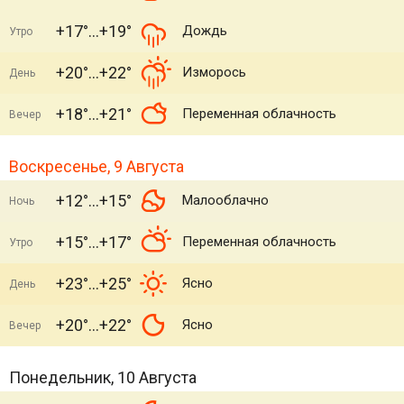
+17°
+19°
Дождь
Утро
+20°
+22°
Изморось
День
+18°
+21°
Переменная облачность
Вечер
Воскресенье, 9 Августа
+12°
+15°
Малооблачно
Ночь
+15°
+17°
Переменная облачность
Утро
+23°
+25°
Ясно
День
+20°
+22°
Ясно
Вечер
Понедельник, 10 Августа