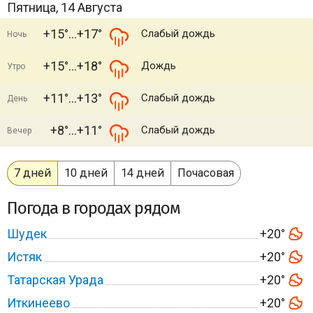
Пятница, 14 Августа
+15°
+17°
Слабый дождь
Ночь
+15°
+18°
Дождь
Утро
+11°
+13°
Слабый дождь
День
+8°
+11°
Слабый дождь
Вечер
7 дней
10 дней
14 дней
Почасовая
Погода в городах рядом
Шудек
+20°
Истяк
+20°
Татарская Урада
+20°
Иткинеево
+20°