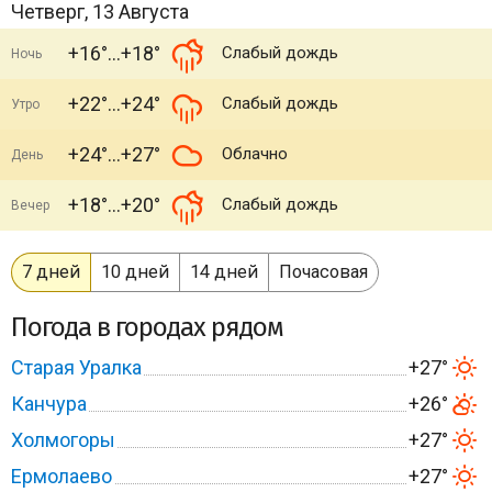
Четверг, 13 Августа
+16°
+18°
Слабый дождь
Ночь
+22°
+24°
Слабый дождь
Утро
+24°
+27°
Облачно
День
+18°
+20°
Слабый дождь
Вечер
7 дней
10 дней
14 дней
Почасовая
Погода в городах рядом
Старая Уралка
+27°
Канчура
+26°
Холмогоры
+27°
Ермолаево
+27°