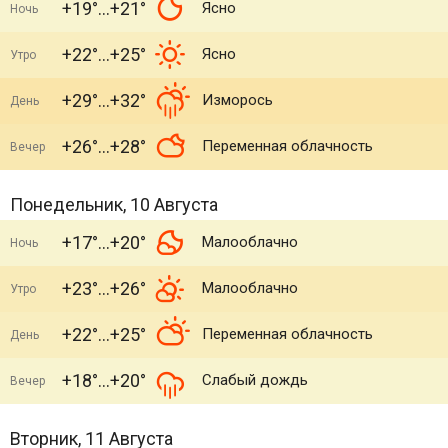
+19°
+21°
Ясно
Ночь
+22°
+25°
Ясно
Утро
+29°
+32°
Изморось
День
+26°
+28°
Переменная облачность
Вечер
Понедельник, 10 Августа
+17°
+20°
Малооблачно
Ночь
+23°
+26°
Малооблачно
Утро
+22°
+25°
Переменная облачность
День
+18°
+20°
Слабый дождь
Вечер
Вторник, 11 Августа