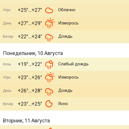
+25°
+27°
Облачно
Утро
+27°
+29°
Изморось
День
+22°
+24°
Дождь
Вечер
Понедельник, 10 Августа
+19°
+22°
Слабый дождь
Ночь
+23°
+26°
Изморось
Утро
+26°
+28°
Дождь
День
+23°
+25°
Ясно
Вечер
Вторник, 11 Августа