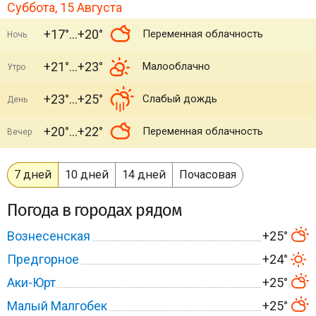
Суббота, 15 Августа
+17°
+20°
Переменная облачность
Ночь
+21°
+23°
Малооблачно
Утро
+23°
+25°
Слабый дождь
День
+20°
+22°
Переменная облачность
Вечер
7 дней
10 дней
14 дней
Почасовая
Погода в городах рядом
Вознесенская
+25°
Предгорное
+24°
Аки-Юрт
+25°
Малый Малгобек
+25°