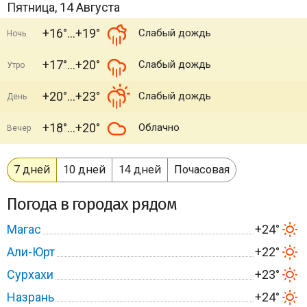
Пятница, 14 Августа
+16°
+19°
Слабый дождь
Ночь
+17°
+20°
Слабый дождь
Утро
+20°
+23°
Слабый дождь
День
+18°
+20°
Облачно
Вечер
7 дней
10 дней
14 дней
Почасовая
Погода в городах рядом
Магас
+24°
Али-Юрт
+22°
Сурхахи
+23°
Назрань
+24°