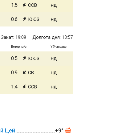
1.5
нд
ССВ
0.6
нд
ЮЮЗ
Закат: 19:09
Долгота дня: 13:57
Ветер, м/с
УФ-индекс
0.5
нд
ЮЮЗ
0.9
нд
СВ
1.4
нд
ССВ
ий Цей
+9°