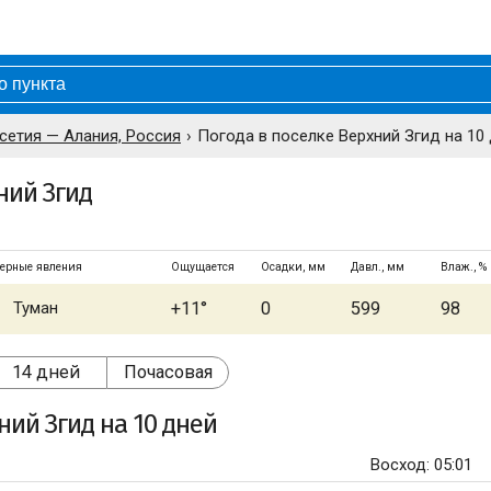
сетия — Алания, Россия
Погода в поселке Верхний Згид на 10
ний Згид
ерные явления
Ощущается
Осадки, мм
Давл., мм
Влаж., %
Туман
+11°
0
599
98
14 дней
Почасовая
ний Згид
на 10 дней
Восход: 05:01