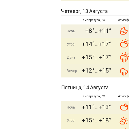
Четверг, 13 Августа
Температура, °C
Атмосф
+8°
+11°
Ночь
+14°
+17°
Утро
+15°
+17°
День
+12°
+15°
Вечер
Пятница, 14 Августа
Температура, °C
Атмосф
+11°
+13°
Ночь
+15°
+18°
Утро