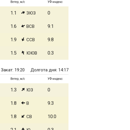
Ветер, м/с
УФ-индекс
1.1
0
ЗЮЗ
1.6
9.1
ВСВ
1.9
9.8
ССВ
1.5
0.3
ЮЮВ
Закат: 19:20
Долгота дня: 14:17
Ветер, м/с
УФ-индекс
1.3
0
ЮЗ
1.8
9.3
В
1.8
10.0
СВ
2.1
0.3