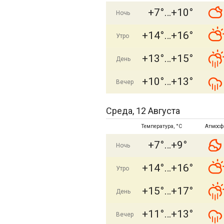
+7°
+10°
Ночь
+14°
+16°
Утро
+13°
+15°
День
+10°
+13°
Вечер
Среда, 12 Августа
Температура, °C
Атмосф
+7°
+9°
Ночь
+14°
+16°
Утро
+15°
+17°
День
+11°
+13°
Вечер