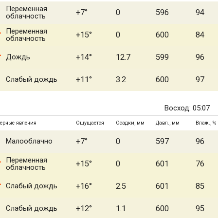
Переменная
+7°
0
596
94
облачность
Переменная
+15°
0
600
84
облачность
Дождь
+14°
12.7
599
96
Слабый дождь
+11°
3.2
600
97
Восход: 05:07
ерные явления
Ощущается
Осадки, мм
Давл., мм
Влаж., %
Малооблачно
+7°
0
597
96
Переменная
+15°
0
601
76
облачность
Слабый дождь
+16°
2.5
601
85
Слабый дождь
+12°
1.1
600
95