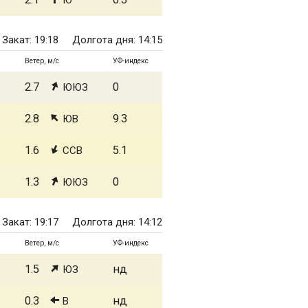
Ю
Закат: 19:18
Долгота дня: 14:15
Ветер, м/с
УФ-индекс
2.7
0
ЮЮЗ
2.8
9.3
ЮВ
1.6
5.1
ССВ
1.3
0
ЮЮЗ
Закат: 19:17
Долгота дня: 14:12
Ветер, м/с
УФ-индекс
1.5
нд
ЮЗ
0.3
нд
В