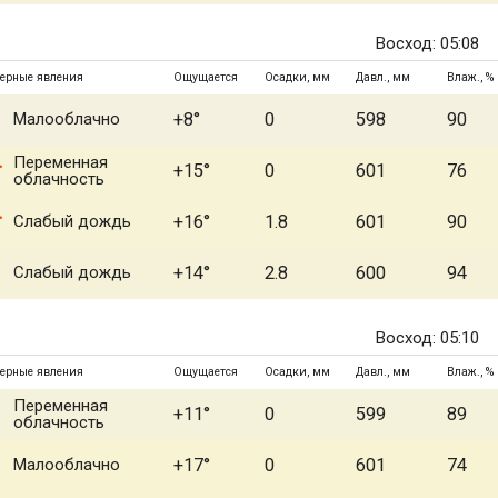
Восход: 05:08
ерные явления
Ощущается
Осадки, мм
Давл., мм
Влаж., %
Малооблачно
+8°
0
598
90
Переменная
+15°
0
601
76
облачность
Слабый дождь
+16°
1.8
601
90
Слабый дождь
+14°
2.8
600
94
Восход: 05:10
ерные явления
Ощущается
Осадки, мм
Давл., мм
Влаж., %
Переменная
+11°
0
599
89
облачность
Малооблачно
+17°
0
601
74