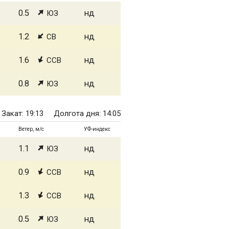
0.5
нд
ЮЗ
1.2
нд
СВ
1.6
нд
ССВ
0.8
нд
ЮЗ
Закат: 19:13
Долгота дня: 14:05
Ветер, м/с
УФ-индекс
1.1
нд
ЮЗ
0.9
нд
ССВ
1.3
нд
ССВ
0.5
нд
ЮЗ