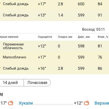
Слабый дождь
+17°
2.8
600
84
Слабый дождь
+13°
1.4
599
91
Восход: 05:11
ерные явления
Ощущается
Осадки, мм
Давл., мм
Влаж., %
Переменная
+12°
0
598
81
облачность
Малооблачно
+17°
0
599
76
Слабый дождь
+16°
2.8
599
86
14 дней
Почасовая
ом
+17°
Хукали
+12°
Верхн