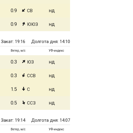
0.9
нд
СВ
0.9
нд
ЮЮЗ
Закат: 19:16
Долгота дня: 14:10
Ветер, м/с
УФ-индекс
0.3
нд
ЮЗ
0.3
нд
ССВ
1.5
нд
С
0.5
нд
ССЗ
Закат: 19:14
Долгота дня: 14:07
Ветер, м/с
УФ-индекс