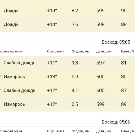
Дождь
+19°
8.2
599
90
Дождь
+14°
7.6
598
88
Восход: 05:05
ерные явления
Ощущается
Осадки, мм
Давл., мм
Влаж., %
Слабый дождь
+11°
1.3
597
81
Изморось
+18°
0.9
600
80
Слабый дождь
+17°
4.1
600
87
Изморось
+12°
0.5
599
89
Восход: 05:06
ерные явления
Ощущается
Осадки, мм
Давл., мм
Влаж., %