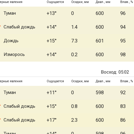
ерные явления
Ощущается
Осадки, мм
Давл., мм
Влаж., %
Туман
+13°
0
600
96
Слабый дождь
+14°
1.4
600
94
Дождь
+15°
7.3
601
95
Изморось
+14°
0.2
600
98
Восход: 05:02
ерные явления
Ощущается
Осадки, мм
Давл., мм
Влаж., %
Туман
+11°
0
598
92
Слабый дождь
+15°
0.8
600
83
Слабый дождь
+17°
2.3
600
86
Туман
+14°
0
598
96