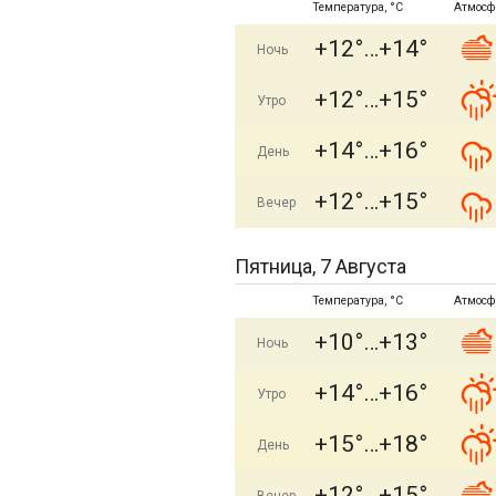
Температура, °C
Атмосф
+12°
+14°
Ночь
+12°
+15°
Утро
+14°
+16°
День
+12°
+15°
Вечер
Пятница, 7 Августа
Температура, °C
Атмосф
+10°
+13°
Ночь
+14°
+16°
Утро
+15°
+18°
День
+12°
+15°