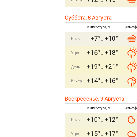
Вечер
Суббота, 8 Августа
Температура, °C
Атмосф
+7°
+10°
Ночь
+16°
+18°
Утро
+19°
+21°
День
+14°
+16°
Вечер
Воскресенье, 9 Августа
Температура, °C
Атмосф
+10°
+12°
Ночь
+15°
+17°
Утро