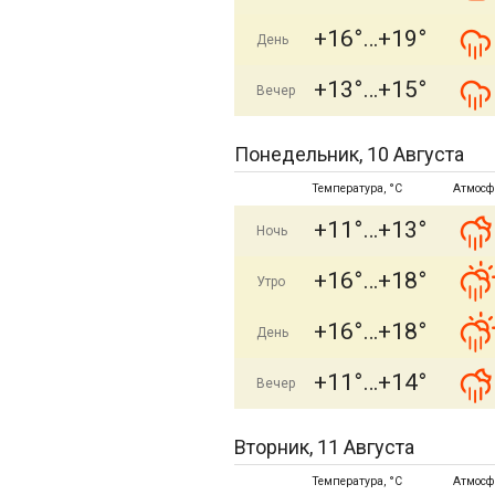
+16°
+19°
День
+13°
+15°
Вечер
Понедельник, 10 Августа
Температура, °C
Атмосф
+11°
+13°
Ночь
+16°
+18°
Утро
+16°
+18°
День
+11°
+14°
Вечер
Вторник, 11 Августа
Температура, °C
Атмосф