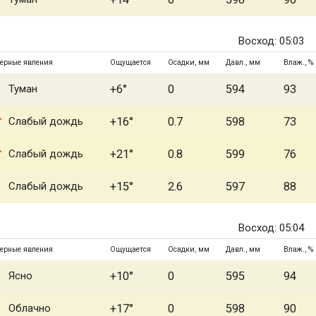
Восход: 05:03
ерные явления
Ощущается
Осадки, мм
Давл., мм
Влаж., %
Туман
+6°
0
594
93
Слабый дождь
+16°
0.7
598
73
Слабый дождь
+21°
0.8
599
76
Слабый дождь
+15°
2.6
597
88
Восход: 05:04
ерные явления
Ощущается
Осадки, мм
Давл., мм
Влаж., %
Ясно
+10°
0
595
94
Облачно
+17°
0
598
90