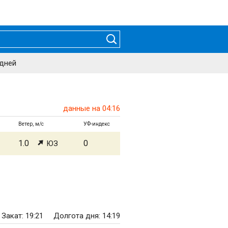
 дней
данные на 04:16
Ветер, м/с
УФ-индекс
1.0
0
ЮЗ
Закат: 19:21
Долгота дня: 14:19