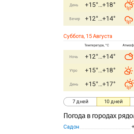
+15°
+18°
День
+12°
+14°
Вечер
Суббота, 15 Августа
Температура, °C
Атмосф
+12°
+14°
Ночь
+15°
+18°
Утро
+15°
+17°
День
7 дней
10 дней
Погода в городах ряд
Садон