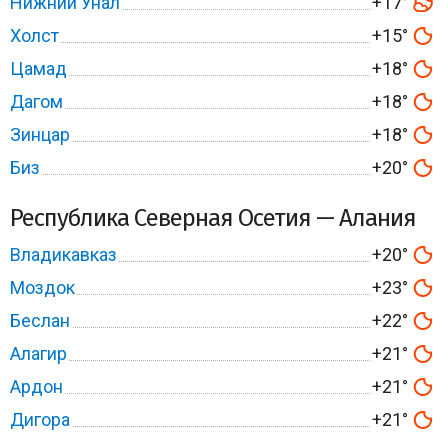
Нижний Унал
+17°
Холст
+15°
Цамад
+18°
Дагом
+18°
Зинцар
+18°
Биз
+20°
Республика Северная Осетия — Алания
Владикавказ
+20°
Моздок
+23°
Беслан
+22°
Алагир
+21°
Ардон
+21°
Дигора
+21°