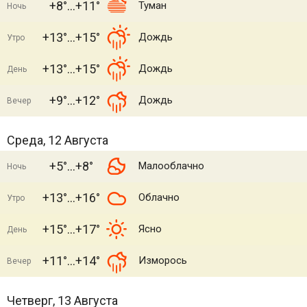
+8°
+11°
Туман
Ночь
+13°
+15°
Дождь
Утро
+13°
+15°
Дождь
День
+9°
+12°
Дождь
Вечер
Среда, 12 Августа
+5°
+8°
Малооблачно
Ночь
+13°
+16°
Облачно
Утро
+15°
+17°
Ясно
День
+11°
+14°
Изморось
Вечер
Четверг, 13 Августа