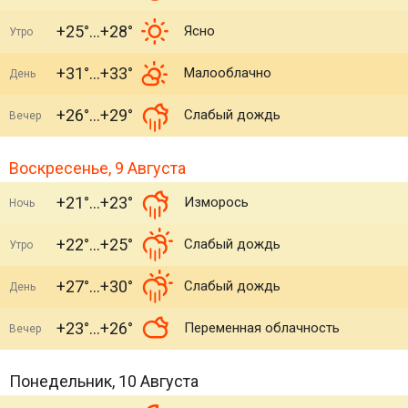
+25°
+28°
Ясно
Утро
+31°
+33°
Малооблачно
День
+26°
+29°
Слабый дождь
Вечер
Воскресенье, 9 Августа
+21°
+23°
Изморось
Ночь
+22°
+25°
Слабый дождь
Утро
+27°
+30°
Слабый дождь
День
+23°
+26°
Переменная облачность
Вечер
Понедельник, 10 Августа