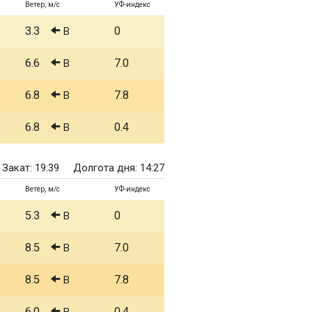
Ветер, м/с
УФ-индекс
3.3
0
В
6.6
7.0
В
6.8
7.8
В
6.8
0.4
В
Закат: 19:39
Долгота дня: 14:27
Ветер, м/с
УФ-индекс
5.3
0
В
8.5
7.0
В
8.5
7.8
В
6.0
0.4