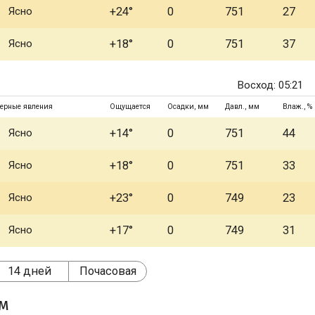
Ясно
+24°
0
751
27
Ясно
+18°
0
751
37
Восход: 05:21
ерные явления
Ощущается
Осадки, мм
Давл., мм
Влаж., %
Ясно
+14°
0
751
44
Ясно
+18°
0
751
33
Ясно
+23°
0
749
23
Ясно
+17°
0
749
31
14 дней
Почасовая
ом