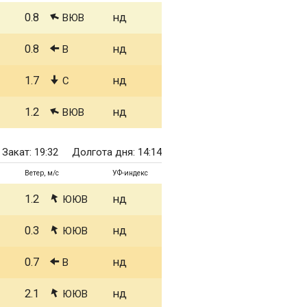
0.8
нд
ВЮВ
0.8
нд
В
1.7
нд
С
1.2
нд
ВЮВ
Закат: 19:32
Долгота дня: 14:14
Ветер, м/с
УФ-индекс
1.2
нд
ЮЮВ
0.3
нд
ЮЮВ
0.7
нд
В
2.1
нд
ЮЮВ