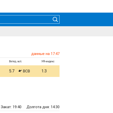
данные на 17:47
Ветер, м/с
УФ-индекс
5.7
1.3
ВСВ
Закат: 19:40
Долгота дня: 14:30