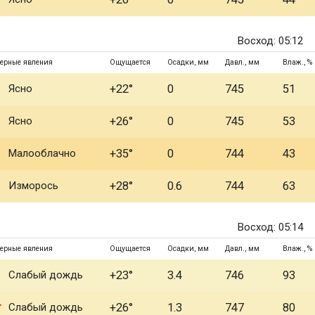
Восход: 05:12
ерные явления
Ощущается
Осадки, мм
Давл., мм
Влаж., %
Ясно
+22°
0
745
51
Ясно
+26°
0
745
53
Малооблачно
+35°
0
744
43
Изморось
+28°
0.6
744
63
Восход: 05:14
ерные явления
Ощущается
Осадки, мм
Давл., мм
Влаж., %
Слабый дождь
+23°
3.4
746
93
Слабый дождь
+26°
1.3
747
80