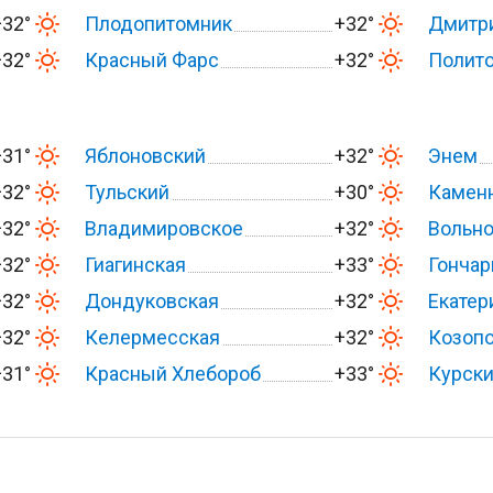
+32°
Плодопитомник
+32°
Дмитр
+32°
Красный Фарс
+32°
Полит
+31°
Яблоновский
+32°
Энем
+32°
Тульский
+30°
Камен
+32°
Владимировское
+32°
Вольн
+32°
Гиагинская
+33°
Гончар
+32°
Дондуковская
+32°
Екатер
+32°
Келермесская
+32°
Козоп
+31°
Красный Хлебороб
+33°
Курск