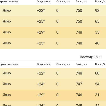
ерные явления
Ощущается
Осадки, мм
Давл., мм
Влаж., %
Ясно
+22°
0
750
92
Ясно
+25°
0
750
65
Ясно
+29°
0
748
33
Ясно
+25°
0
748
40
Восход: 05:11
ерные явления
Ощущается
Осадки, мм
Давл., мм
Влаж., %
Ясно
+22°
0
748
60
Ясно
+24°
0
747
54
Ясно
+29°
0
746
31
Ясно
+26°
0
745
44