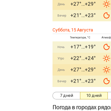
+27°
+29°
День
+21°
+23°
Вечер
Суббота, 15 Августа
Температура, °C
Атмосф
+17°
+19°
Ночь
+22°
+24°
Утро
+27°
+29°
День
+21°
+23°
Вечер
7 дней
10 дней
Погода в городах ряд