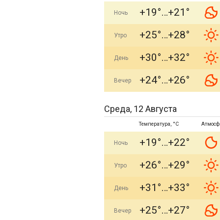
+19°
+21°
Ночь
+25°
+28°
Утро
+30°
+32°
День
+24°
+26°
Вечер
Среда, 12 Августа
Температура, °C
Атмосф
+19°
+22°
Ночь
+26°
+29°
Утро
+31°
+33°
День
+25°
+27°
Вечер