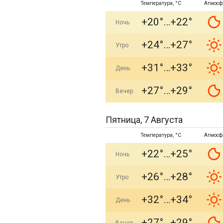
Температура, °C
Атмосф
+20°
+22°
Ночь
+24°
+27°
Утро
+31°
+33°
День
+27°
+29°
Вечер
Пятница, 7 Августа
Температура, °C
Атмосф
+22°
+25°
Ночь
+26°
+28°
Утро
+32°
+34°
День
+27°
+29°