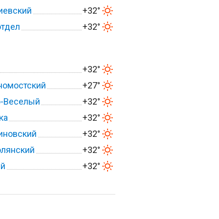
иевский
+32°
отдел
+32°
+32°
номостский
+27°
о-Веселый
+32°
ка
+32°
иновский
+32°
олянский
+32°
ий
+32°