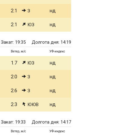
2.1
нд
З
2.1
нд
ЮЗ
Закат: 19:35
Долгота дня: 14:19
Ветер, м/с
УФ-индекс
1.7
нд
ЮЗ
2.0
нд
З
2.6
нд
З
2.3
нд
ЮЮВ
Закат: 19:33
Долгота дня: 14:17
Ветер, м/с
УФ-индекс