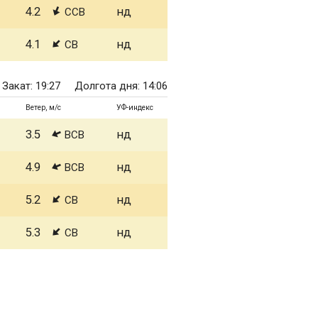
4.2
нд
ССВ
4.1
нд
СВ
Закат: 19:27
Долгота дня: 14:06
Ветер, м/с
УФ-индекс
3.5
нд
ВСВ
4.9
нд
ВСВ
5.2
нд
СВ
5.3
нд
СВ