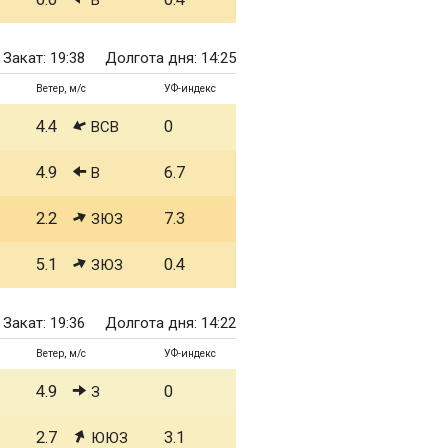
В
Закат: 19:38
Долгота дня: 14:25
Ветер, м/с
УФ-индекс
4.4
0
ВСВ
4.9
6.7
В
2.2
7.3
ЗЮЗ
5.1
0.4
ЗЮЗ
Закат: 19:36
Долгота дня: 14:22
Ветер, м/с
УФ-индекс
4.9
0
З
2.7
3.1
ЮЮЗ