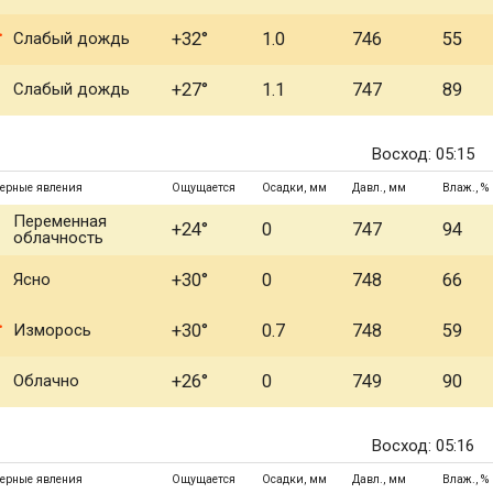
Слабый дождь
+32°
1.0
746
55
Слабый дождь
+27°
1.1
747
89
Восход: 05:15
ерные явления
Ощущается
Осадки, мм
Давл., мм
Влаж., %
Переменная
+24°
0
747
94
облачность
Ясно
+30°
0
748
66
Изморось
+30°
0.7
748
59
Облачно
+26°
0
749
90
Восход: 05:16
ерные явления
Ощущается
Осадки, мм
Давл., мм
Влаж., %