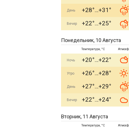
+28°
+31°
День
+22°
+25°
Вечер
Понедельник, 10 Августа
Температура, °C
Атмосф
+20°
+22°
Ночь
+26°
+28°
Утро
+27°
+29°
День
+22°
+24°
Вечер
Вторник, 11 Августа
Температура, °C
Атмосф