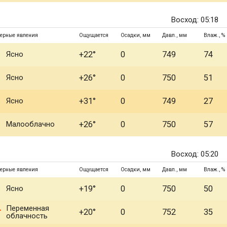
Восход: 05:18
ерные явления
Ощущается
Осадки, мм
Давл., мм
Влаж., %
Ясно
+22°
0
749
74
Ясно
+26°
0
750
51
Ясно
+31°
0
749
27
Малооблачно
+26°
0
750
57
Восход: 05:20
ерные явления
Ощущается
Осадки, мм
Давл., мм
Влаж., %
Ясно
+19°
0
750
50
Переменная
+20°
0
752
35
облачность