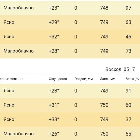
Малооблачно
+23°
0
748
97
Ясно
+29°
0
749
63
Ясно
+32°
0
749
46
Малооблачно
+28°
0
749
73
Восход: 05:17
ерные явления
Ощущается
Осадки, мм
Давл., мм
Влаж., %
Ясно
+23°
0
749
91
Ясно
+31°
0
750
60
Ясно
+33°
0
749
37
Малооблачно
+26°
0
750
55