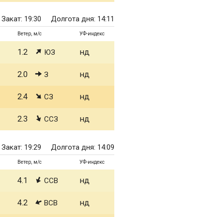
Закат: 19:30
Долгота дня: 14:11
Ветер, м/с
УФ-индекс
1.2
нд
ЮЗ
2.0
нд
З
2.4
нд
СЗ
2.3
нд
ССЗ
Закат: 19:29
Долгота дня: 14:09
Ветер, м/с
УФ-индекс
4.1
нд
ССВ
4.2
нд
ВСВ