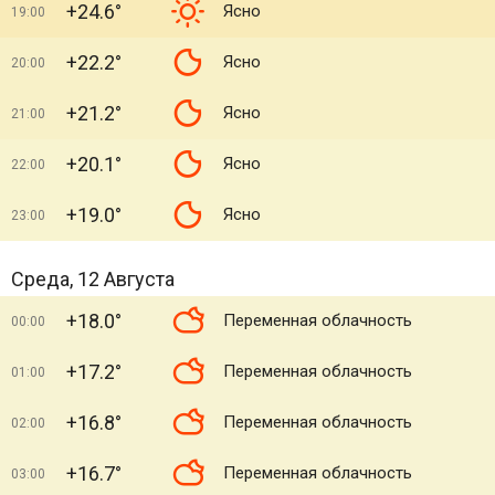
+24.6°
Ясно
19:00
+22.2°
Ясно
20:00
+21.2°
Ясно
21:00
+20.1°
Ясно
22:00
+19.0°
Ясно
23:00
Среда, 12 Августа
+18.0°
Переменная облачность
00:00
+17.2°
Переменная облачность
01:00
+16.8°
Переменная облачность
02:00
+16.7°
Переменная облачность
03:00