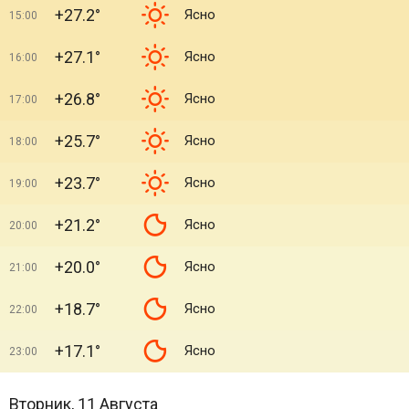
+27.2°
Ясно
15:00
+27.1°
Ясно
16:00
+26.8°
Ясно
17:00
+25.7°
Ясно
18:00
+23.7°
Ясно
19:00
+21.2°
Ясно
20:00
+20.0°
Ясно
21:00
+18.7°
Ясно
22:00
+17.1°
Ясно
23:00
Вторник, 11 Августа