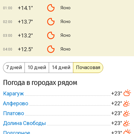
+14.1°
Ясно
01:00
+13.7°
Ясно
02:00
+13.2°
Ясно
03:00
+12.5°
Ясно
04:00
7 дней
10 дней
14 дней
Почасовая
Погода в городах рядом
Карагуж
+23°
Алферово
+22°
Платово
+23°
Долина Свободы
+23°
Подгорное
+23°