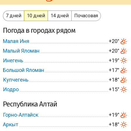
7 дней
10 дней
14 дней
Почасовая
Погода в городах рядом
Малая Иня
+20°
Малый Яломан
+20°
Инегень
+19°
Большой Яломан
+17°
Купчегень
+18°
Иодро
+15°
Республика Алтай
Горно-Алтайск
+19°
Аркыт
+18°