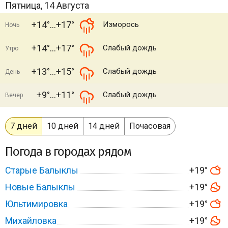
Пятница, 14 Августа
+14°
+17°
Изморось
Ночь
+14°
+17°
Слабый дождь
Утро
+13°
+15°
Слабый дождь
День
+9°
+11°
Слабый дождь
Вечер
7 дней
10 дней
14 дней
Почасовая
Погода в городах рядом
Старые Балыклы
+19°
Новые Балыклы
+19°
Юльтимировка
+19°
Михайловка
+19°