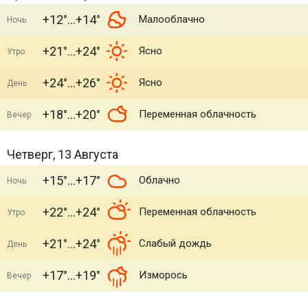
+12°
+14°
Малооблачно
Ночь
+21°
+24°
Ясно
Утро
+24°
+26°
Ясно
День
+18°
+20°
Переменная облачность
Вечер
Четверг, 13 Августа
+15°
+17°
Облачно
Ночь
+22°
+24°
Переменная облачность
Утро
+21°
+24°
Слабый дождь
День
+17°
+19°
Изморось
Вечер