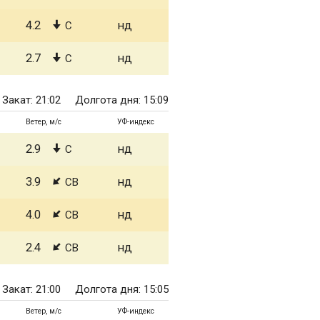
4.2
нд
С
2.7
нд
С
Закат: 21:02
Долгота дня: 15:09
Ветер, м/с
УФ-индекс
2.9
нд
С
3.9
нд
СВ
4.0
нд
СВ
2.4
нд
СВ
Закат: 21:00
Долгота дня: 15:05
Ветер, м/с
УФ-индекс