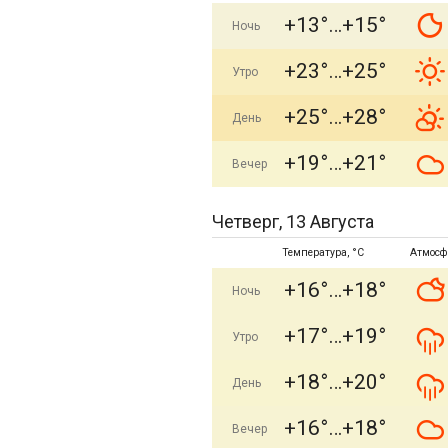
+13°
+15°
Ночь
+23°
+25°
Утро
+25°
+28°
День
+19°
+21°
Вечер
Четверг, 13 Августа
Температура, °C
Атмосф
+16°
+18°
Ночь
+17°
+19°
Утро
+18°
+20°
День
+16°
+18°
Вечер