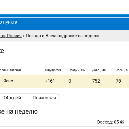
ан, Россия
Погода в Александровке на неделю
ке
ерные явления
Ощущается
Осадки, мм
Давл., мм
Влаж., %
Ясно
+16°
0
752
78
14 дней
Почасовая
ке
на неделю
Восход: 05:46