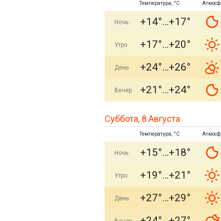
Температура, °C
Атмосф
+14°
+17°
Ночь
+17°
+20°
Утро
+24°
+26°
День
+21°
+24°
Вечер
Суббота, 8 Августа
Температура, °C
Атмосф
+15°
+18°
Ночь
+19°
+21°
Утро
+27°
+29°
День
+24°
+27°