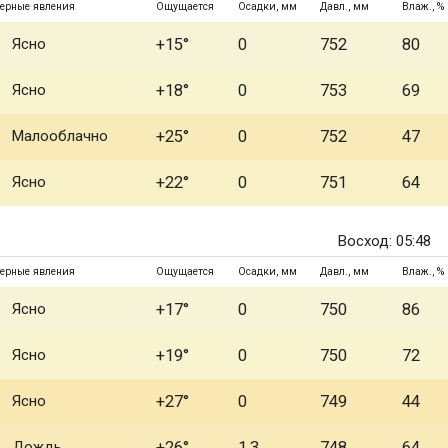
ерные явления
Ощущается
Осадки, мм
Давл., мм
Влаж., %
Ясно
+15°
0
752
80
Ясно
+18°
0
753
69
Малооблачно
+25°
0
752
47
Ясно
+22°
0
751
64
Восход: 05:48
ерные явления
Ощущается
Осадки, мм
Давл., мм
Влаж., %
Ясно
+17°
0
750
86
Ясно
+19°
0
750
72
Ясно
+27°
0
749
44
Дождь
+26°
1.3
748
64