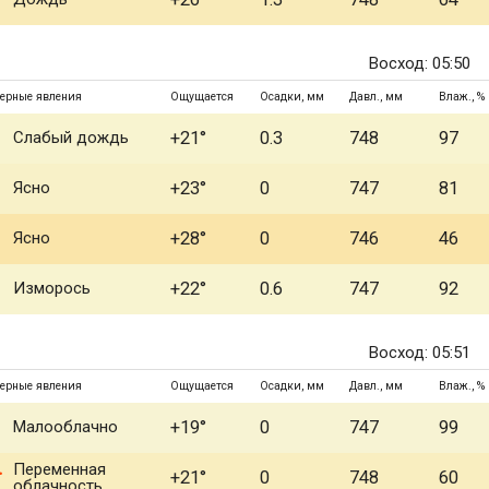
Восход: 05:50
ерные явления
Ощущается
Осадки, мм
Давл., мм
Влаж., %
Слабый дождь
+21°
0.3
748
97
Ясно
+23°
0
747
81
Ясно
+28°
0
746
46
Изморось
+22°
0.6
747
92
Восход: 05:51
ерные явления
Ощущается
Осадки, мм
Давл., мм
Влаж., %
Малооблачно
+19°
0
747
99
Переменная
+21°
0
748
60
облачность