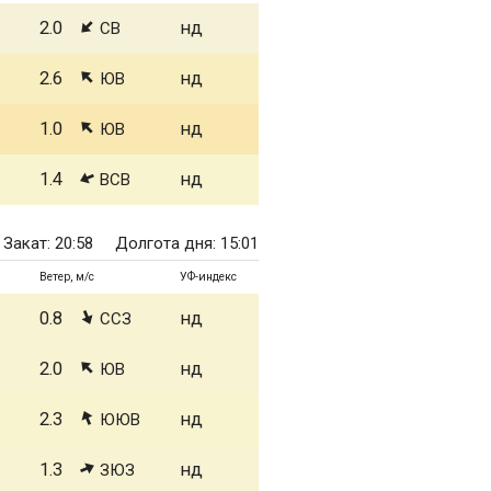
2.0
нд
СВ
2.6
нд
ЮВ
1.0
нд
ЮВ
1.4
нд
ВСВ
Закат: 20:58
Долгота дня: 15:01
Ветер, м/с
УФ-индекс
0.8
нд
ССЗ
2.0
нд
ЮВ
2.3
нд
ЮЮВ
1.3
нд
ЗЮЗ