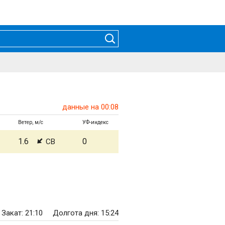
данные на 00:08
Ветер, м/с
УФ-индекс
1.6
0
СВ
Закат: 21:10
Долгота дня: 15:24