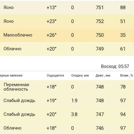
Ясно
+13°
0
751
88
Ясно
+23°
0
752
51
Малооблачно
+26°
0
750
35
Облачно
+20°
0
749
61
Восход: 05:57
ерные явления
Ощущается
Осадки, мм
Давл., мм
Влаж., %
Переменная
+18°
0
748
78
облачность
Слабый дождь
+19°
1.9
748
97
Слабый дождь
+20°
3.8
747
94
Облачно
+18°
0
746
97