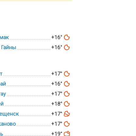
ямак
+16°
 Гайны
+16°
т
+17°
ай
+16°
тау
+17°
ей
+18°
вещенск
+17°
каново
+17°
ль
+19°