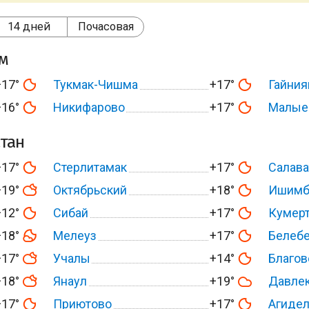
14 дней
Почасовая
ом
+17°
Тукмак-Чишма
+17°
Гайни
+16°
Никифарово
+17°
Малые
тан
+17°
Стерлитамак
+17°
Салава
+19°
Октябрьский
+18°
Ишимб
+12°
Сибай
+17°
Кумер
+18°
Мелеуз
+17°
Белеб
+17°
Учалы
+14°
Благо
+18°
Янаул
+19°
Давле
+17°
Приютово
+17°
Агиде