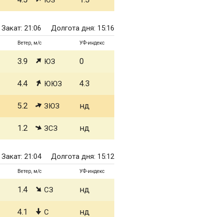
ЮЗ
Закат: 21:06
Долгота дня: 15:16
Ветер, м/с
УФ-индекс
3.9
0
ЮЗ
4.4
4.3
ЮЮЗ
5.2
нд
ЗЮЗ
1.2
нд
ЗСЗ
Закат: 21:04
Долгота дня: 15:12
Ветер, м/с
УФ-индекс
1.4
нд
СЗ
4.1
нд
С