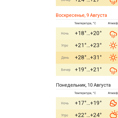
Вечер
Воскресенье, 9 Августа
Температура, °C
Атмосф
+18°
+20°
Ночь
+21°
+23°
Утро
+28°
+31°
День
+19°
+21°
Вечер
Понедельник, 10 Августа
Температура, °C
Атмосф
+17°
+19°
Ночь
+22°
+24°
Утро