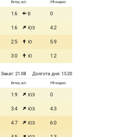
Ветер, м/с
УФ-индекс
1.6
0
В
1.6
4.2
ЮЗ
2.5
5.9
Ю
3.0
1.2
Ю
Закат: 21:08
Долгота дня: 15:20
Ветер, м/с
УФ-индекс
1.9
0
ЮЗ
3.4
4.3
ЮЗ
4.7
6.0
ЮЗ
4.5
1.3