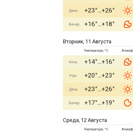
+23°
+26°
День
+16°
+18°
Вечер
Вторник, 11 Августа
Температура, °C
Атмосф
+14°
+16°
Ночь
+20°
+23°
Утро
+23°
+26°
День
+17°
+19°
Вечер
Среда, 12 Августа
Температура, °C
Атмосф