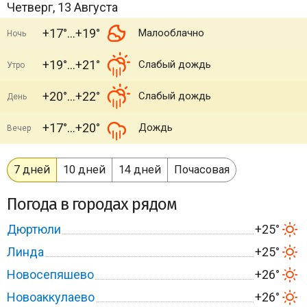
Четверг, 13 Августа
+17°
+19°
Малооблачно
Ночь
+19°
+21°
Слабый дождь
Утро
+20°
+22°
Слабый дождь
День
+17°
+20°
Дождь
Вечер
7 дней
10 дней
14 дней
Почасовая
Погода в городах рядом
Дюртюли
+25°
Линда
+25°
Новосепяшево
+26°
Новоаккулаево
+26°