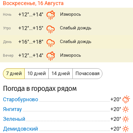
Воскресенье, 16 Августа
+12°
+14°
Изморось
Ночь
+12°
+15°
Слабый дождь
Утро
+16°
+18°
Слабый дождь
День
+12°
+14°
Изморось
Вечер
7 дней
10 дней
14 дней
Почасовая
Погода в городах рядом
Старобурново
+20°
Янгитау
+20°
Зеленый
+20°
Демидовский
+20°