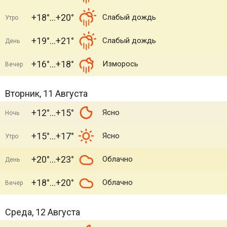
+18°
+20°
Слабый дождь
Утро
+19°
+21°
Слабый дождь
День
+16°
+18°
Изморось
Вечер
Вторник, 11 Августа
+12°
+15°
Ясно
Ночь
+15°
+17°
Ясно
Утро
+20°
+23°
Облачно
День
+18°
+20°
Облачно
Вечер
Среда, 12 Августа