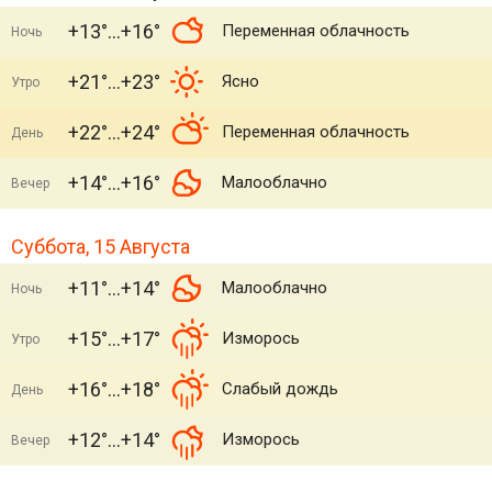
+13°
+16°
Переменная облачность
Ночь
+21°
+23°
Ясно
Утро
+22°
+24°
Переменная облачность
День
+14°
+16°
Малооблачно
Вечер
Суббота, 15 Августа
+11°
+14°
Малооблачно
Ночь
+15°
+17°
Изморось
Утро
+16°
+18°
Слабый дождь
День
+12°
+14°
Изморось
Вечер