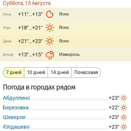
Суббота, 15 Августа
+11°
+13°
Ясно
Ночь
+18°
+21°
Ясно
Утро
+21°
+23°
Ясно
День
+13°
+15°
Изморось
Вечер
7 дней
10 дней
14 дней
Почасовая
Погода в городах рядом
Абдуллино
+23°
Березовка
+22°
Шеверли
+23°
Юлдашево
+23°