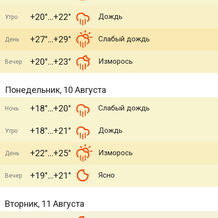
+20°
+22°
Дождь
Утро
+27°
+29°
Слабый дождь
День
+20°
+23°
Изморось
Вечер
Понедельник, 10 Августа
+18°
+20°
Слабый дождь
Ночь
+18°
+21°
Дождь
Утро
+22°
+25°
Изморось
День
+19°
+21°
Ясно
Вечер
Вторник, 11 Августа