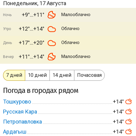
Понедельник, 17 Августа
+9°
+11°
Малооблачно
Ночь
+12°
+14°
Облачно
Утро
+17°
+20°
Облачно
День
+11°
+14°
Малооблачно
Вечер
7 дней
10 дней
14 дней
Почасовая
Погода в городах рядом
Тошкурово
+14°
Русская Кара
+14°
Петропавловка
+14°
Ардагыш
+14°