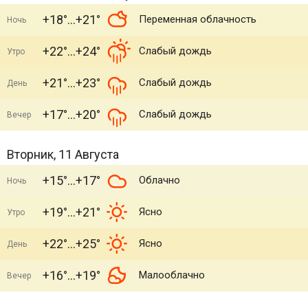
+18°
+21°
Переменная облачность
Ночь
+22°
+24°
Слабый дождь
Утро
+21°
+23°
Слабый дождь
День
+17°
+20°
Слабый дождь
Вечер
Вторник, 11 Августа
+15°
+17°
Облачно
Ночь
+19°
+21°
Ясно
Утро
+22°
+25°
Ясно
День
+16°
+19°
Малооблачно
Вечер