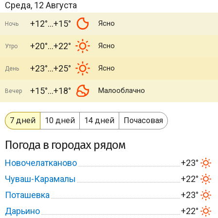
Среда, 12 Августа
+12°
+15°
Ясно
Ночь
+20°
+22°
Ясно
Утро
+23°
+25°
Ясно
День
+15°
+18°
Малооблачно
Вечер
7 дней
10 дней
14 дней
Почасовая
Погода в городах рядом
Новочелатканово
+23°
Чуваш-Карамалы
+22°
Поташевка
+23°
Дарьино
+22°