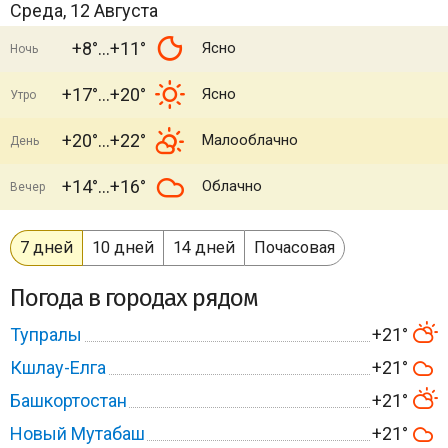
Среда, 12 Августа
+8°
+11°
Ясно
Ночь
+17°
+20°
Ясно
Утро
+20°
+22°
Малооблачно
День
+14°
+16°
Облачно
Вечер
7 дней
10 дней
14 дней
Почасовая
Погода в городах рядом
Тупралы
+21°
Кшлау-Елга
+21°
Башкортостан
+21°
Новый Мутабаш
+21°