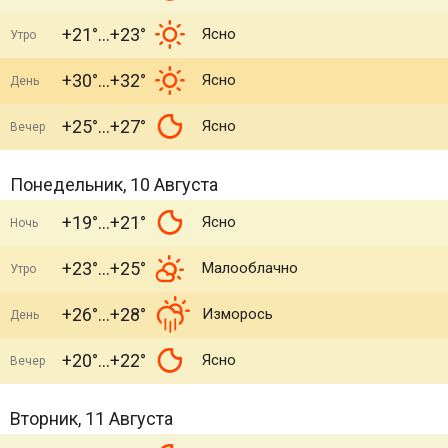
+21°
+23°
Ясно
Утро
+30°
+32°
Ясно
День
+25°
+27°
Ясно
Вечер
Понедельник, 10 Августа
+19°
+21°
Ясно
Ночь
+23°
+25°
Малооблачно
Утро
+26°
+28°
Изморось
День
+20°
+22°
Ясно
Вечер
Вторник, 11 Августа