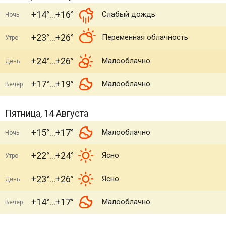
+14°
+16°
Слабый дождь
Ночь
+23°
+26°
Переменная облачность
Утро
+24°
+26°
Малооблачно
День
+17°
+19°
Малооблачно
Вечер
Пятница, 14 Августа
+15°
+17°
Малооблачно
Ночь
+22°
+24°
Ясно
Утро
+23°
+26°
Ясно
День
+14°
+17°
Малооблачно
Вечер