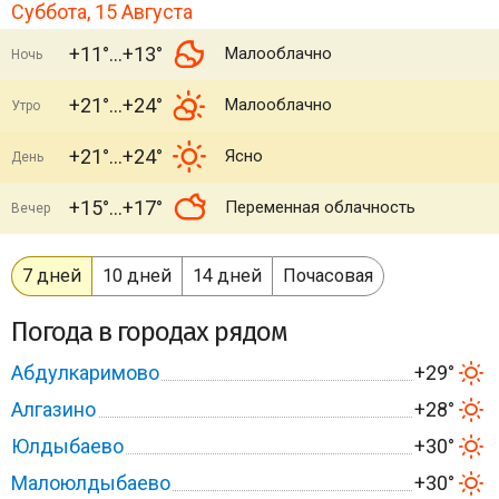
Суббота, 15 Августа
+11°
+13°
Малооблачно
Ночь
+21°
+24°
Малооблачно
Утро
+21°
+24°
Ясно
День
+15°
+17°
Переменная облачность
Вечер
7 дней
10 дней
14 дней
Почасовая
Погода в городах рядом
Абдулкаримово
+29°
Алгазино
+28°
Юлдыбаево
+30°
Малоюлдыбаево
+30°