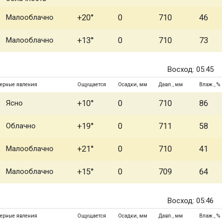
Малооблачно
+20°
0
710
46
Малооблачно
+13°
0
710
73
Восход: 05:45
ерные явления
Ощущается
Осадки, мм
Давл., мм
Влаж., %
Ясно
+10°
0
710
86
Облачно
+19°
0
711
58
Малооблачно
+21°
0
710
41
Малооблачно
+15°
0
709
64
Восход: 05:46
ерные явления
Ощущается
Осадки, мм
Давл., мм
Влаж., %