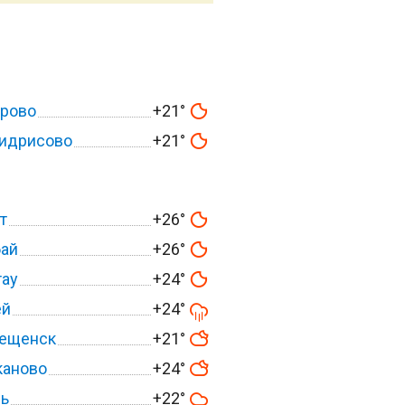
урово
+21°
идрисово
+21°
т
+26°
ай
+26°
тау
+24°
ей
+24°
вещенск
+21°
каново
+24°
ль
+22°