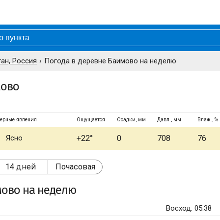
ан, Россия
Погода в деревне Баимово на неделю
мово
ерные явления
Ощущается
Осадки, мм
Давл., мм
Влаж., %
Ясно
+22°
0
708
76
14 дней
Почасовая
мово
на неделю
Восход: 05:38