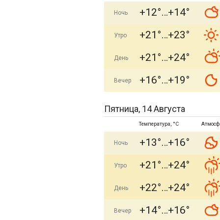
+12°
+14°
Ночь
+21°
+23°
Утро
+21°
+24°
День
+16°
+19°
Вечер
Пятница, 14 Августа
Температура, °C
Атмосф
+13°
+16°
Ночь
+21°
+24°
Утро
+22°
+24°
День
+14°
+16°
Вечер