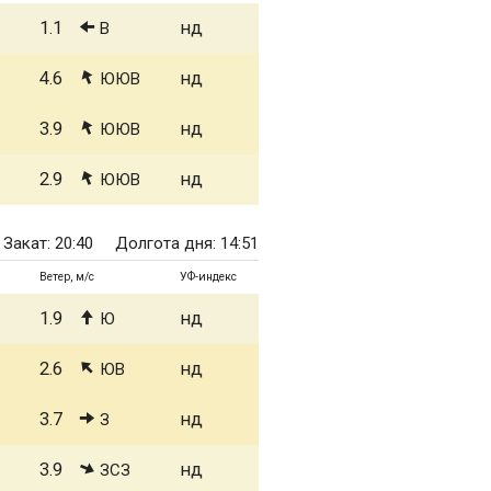
1.1
нд
В
4.6
нд
ЮЮВ
3.9
нд
ЮЮВ
2.9
нд
ЮЮВ
Закат: 20:40
Долгота дня: 14:51
Ветер, м/с
УФ-индекс
1.9
нд
Ю
2.6
нд
ЮВ
3.7
нд
З
3.9
нд
ЗСЗ