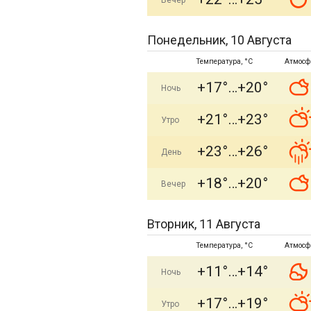
Вечер
Понедельник, 10 Августа
Температура, °C
Атмосф
+17°
+20°
Ночь
+21°
+23°
Утро
+23°
+26°
День
+18°
+20°
Вечер
Вторник, 11 Августа
Температура, °C
Атмосф
+11°
+14°
Ночь
+17°
+19°
Утро