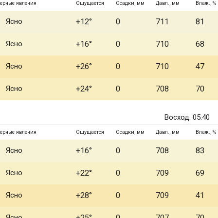
ерные явления
Ощущается
Осадки, мм
Давл., мм
Влаж., %
Ясно
+12°
0
711
81
Ясно
+16°
0
710
68
Ясно
+26°
0
710
47
Ясно
+24°
0
708
70
Восход: 05:40
ерные явления
Ощущается
Осадки, мм
Давл., мм
Влаж., %
Ясно
+16°
0
708
83
Ясно
+22°
0
709
69
Ясно
+28°
0
709
41
Ясно
+25°
0
707
70