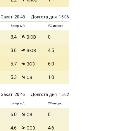
ЮЮВ
Закат: 20:48
Долгота дня: 15:06
Ветер, м/с
УФ-индекс
3.4
0
ВЮВ
3.6
4.5
ЗЮЗ
5.7
6.0
ЗСЗ
5.3
1.0
СЗ
Закат: 20:46
Долгота дня: 15:02
Ветер, м/с
УФ-индекс
6.0
0
СЗ
4.6
4.6
ССЗ