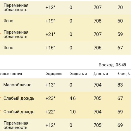
Переменная
+12°
0
707
70
облачность
Ясно
+19°
0
708
50
Переменная
+21°
0
707
59
облачность
Ясно
+16°
0
706
67
Восход: 05:48
ерные явления
Ощущается
Осадки, мм
Давл., мм
Влаж., %
Малооблачно
+13°
0
704
83
Слабый дождь
+23°
4.6
705
67
Слабый дождь
+22°
1.0
704
59
Переменная
+12°
0
705
69
облачность