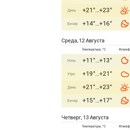
+21°
+23°
День
+14°
+16°
Вечер
Среда, 12 Августа
Температура, °C
Атмосф
+11°
+13°
Ночь
+19°
+21°
Утро
+21°
+23°
День
+15°
+17°
Вечер
Четверг, 13 Августа
Температура, °C
Атмосф