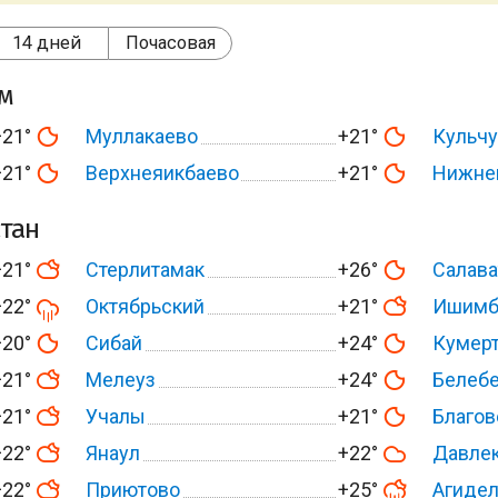
14 дней
Почасовая
ом
+21°
Муллакаево
+21°
Кульч
+21°
Верхнеяикбаево
+21°
Нижне
тан
+21°
Стерлитамак
+26°
Салава
+22°
Октябрьский
+21°
Ишимб
+20°
Сибай
+24°
Кумер
+21°
Мелеуз
+24°
Белеб
+21°
Учалы
+21°
Благо
+22°
Янаул
+22°
Давле
+22°
Приютово
+25°
Агиде