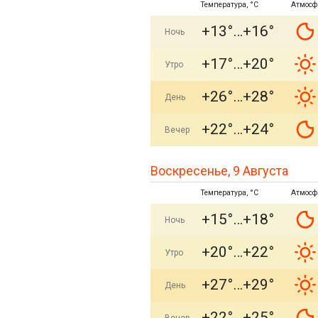
Температура, °C
Атмосф
+13°
+16°
Ночь
+17°
+20°
Утро
+26°
+28°
День
+22°
+24°
Вечер
Воскресенье, 9 Августа
Температура, °C
Атмосф
+15°
+18°
Ночь
+20°
+22°
Утро
+27°
+29°
День
+22°
+25°