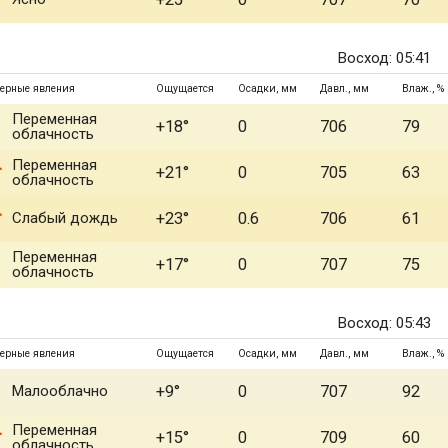
Восход: 05:41
ерные явления
Ощущается
Осадки, мм
Давл., мм
Влаж., %
Переменная
+18°
0
706
79
облачность
Переменная
+21°
0
705
63
облачность
Слабый дождь
+23°
0.6
706
61
Переменная
+17°
0
707
75
облачность
Восход: 05:43
ерные явления
Ощущается
Осадки, мм
Давл., мм
Влаж., %
Малооблачно
+9°
0
707
92
Переменная
+15°
0
709
60
облачность