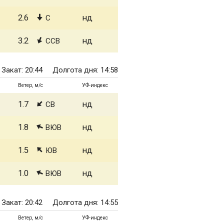
2.6
нд
С
3.2
нд
ССВ
Закат: 20:44
Долгота дня: 14:58
Ветер, м/с
УФ-индекс
1.7
нд
СВ
1.8
нд
ВЮВ
1.5
нд
ЮВ
1.0
нд
ВЮВ
Закат: 20:42
Долгота дня: 14:55
Ветер, м/с
УФ-индекс