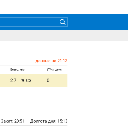
данные на 21:13
Ветер, м/с
УФ-индекс
2.7
0
СЗ
Закат: 20:51
Долгота дня: 15:13