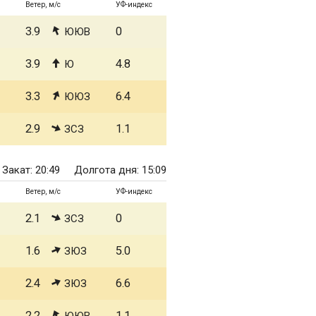
Ветер, м/с
УФ-индекс
3.9
0
ЮЮВ
3.9
4.8
Ю
3.3
6.4
ЮЮЗ
2.9
1.1
ЗСЗ
Закат: 20:49
Долгота дня: 15:09
Ветер, м/с
УФ-индекс
2.1
0
ЗСЗ
1.6
5.0
ЗЮЗ
2.4
6.6
ЗЮЗ
2.2
1.1