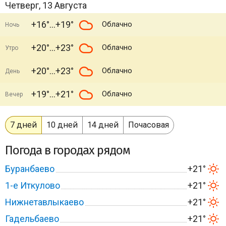
Четверг, 13 Августа
+16°
+19°
Облачно
Ночь
+20°
+23°
Облачно
Утро
+20°
+23°
Облачно
День
+19°
+21°
Облачно
Вечер
7 дней
10 дней
14 дней
Почасовая
Погода в городах рядом
Буранбаево
+21°
1-е Иткулово
+21°
Нижнетавлыкаево
+21°
Гадельбаево
+21°