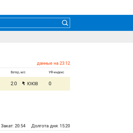
данные на 23:12
Ветер, м/с
УФ-индекс
2.0
0
ЮЮВ
Закат: 20:54
Долгота дня: 15:20