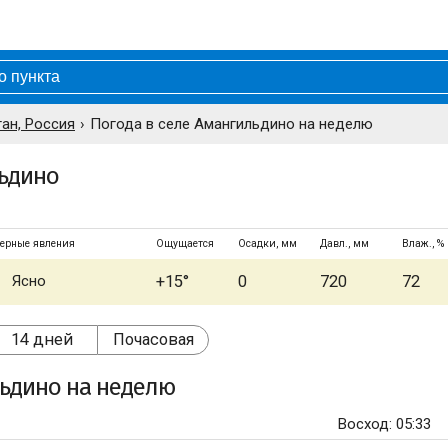
ан, Россия
Погода в селе Амангильдино на неделю
льдино
ерные явления
Ощущается
Осадки, мм
Давл., мм
Влаж., %
Ясно
+15°
0
720
72
14 дней
Почасовая
льдино
на неделю
Восход: 05:33