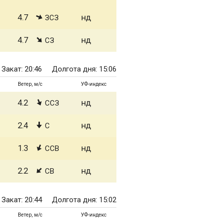
4.7
нд
ЗСЗ
4.7
нд
СЗ
Закат: 20:46
Долгота дня: 15:06
Ветер, м/с
УФ-индекс
4.2
нд
ССЗ
2.4
нд
С
1.3
нд
ССВ
2.2
нд
СВ
Закат: 20:44
Долгота дня: 15:02
Ветер, м/с
УФ-индекс