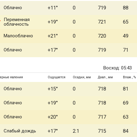
Облачно
+11°
0
719
88
Переменная
+19°
0
721
65
облачность
Малооблачно
+21°
0
720
49
Облачно
+17°
0
719
71
Восход: 05:43
ерные явления
Ощущается
Осадки, мм
Давл., мм
Влаж., %
Облачно
+15°
0
718
81
Облачно
+19°
0
718
69
Облачно
+20°
0
717
63
Слабый дождь
+17°
2.1
715
84