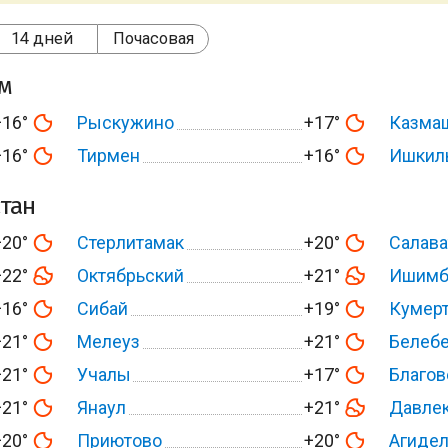
14 дней
Почасовая
ом
+16°
Рыскужино
+17°
Казма
+16°
Тирмен
+16°
Ишкил
тан
+20°
Стерлитамак
+20°
Салава
+22°
Октябрьский
+21°
Ишимб
+16°
Сибай
+19°
Кумер
+21°
Мелеуз
+21°
Белеб
+21°
Учалы
+17°
Благо
+21°
Янаул
+21°
Давле
+20°
Приютово
+20°
Агиде