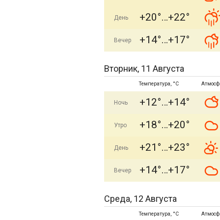
+20°
+22°
День
+14°
+17°
Вечер
Вторник, 11 Августа
Температура, °C
Атмосф
+12°
+14°
Ночь
+18°
+20°
Утро
+21°
+23°
День
+14°
+17°
Вечер
Среда, 12 Августа
Температура, °C
Атмосф