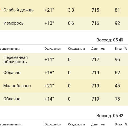
Слабый дождь
+21°
3.3
715
81
Изморось
+13°
0.6
716
92
Восход: 05:40
ерные явления
Ощущается
Осадки, мм
Давл., мм
Влаж., %
Переменная
+11°
0
717
96
облачность
Облачно
+18°
0
719
62
Малооблачно
+21°
0
719
45
Облачно
+14°
0
719
75
Восход: 05:42
ерные явления
Ощущается
Осадки, мм
Давл., мм
Влаж., %