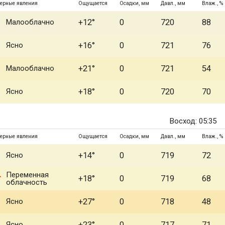
ерные явления
Ощущается
Осадки, мм
Давл., мм
Влаж., %
Малооблачно
+12°
0
720
88
Ясно
+16°
0
721
76
Малооблачно
+21°
0
721
54
Ясно
+18°
0
720
70
Восход: 05:35
ерные явления
Ощущается
Осадки, мм
Давл., мм
Влаж., %
Ясно
+14°
0
719
72
Переменная
+18°
0
719
68
облачность
Ясно
+27°
0
718
48
Ясно
+23°
0
717
71