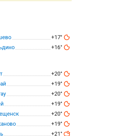
шево
+17°
ьдино
+16°
т
+20°
ай
+19°
тау
+20°
ей
+19°
вещенск
+20°
каново
+19°
ль
+21°