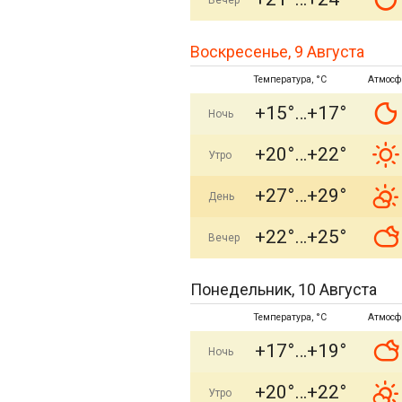
Вечер
Воскресенье, 9 Августа
Температура, °C
Атмосф
+15°
+17°
Ночь
+20°
+22°
Утро
+27°
+29°
День
+22°
+25°
Вечер
Понедельник, 10 Августа
Температура, °C
Атмосф
+17°
+19°
Ночь
+20°
+22°
Утро