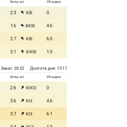
Ветер, м/с
УФ-индекс
2.3
0
ЮВ
1.6
4.6
ВЮВ
2.7
6.0
ЮВ
3.1
1.0
ЮЮВ
Закат: 20:52
Долгота дня: 15:17
Ветер, м/с
УФ-индекс
2.6
0
ЮЮЗ
3.6
4.6
ЮЗ
3.7
6.1
ЮЗ
3.4
1.0