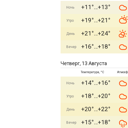
+11°
+13°
Ночь
+19°
+21°
Утро
+21°
+24°
День
+16°
+18°
Вечер
Четверг, 13 Августа
Температура, °C
Атмосф
+14°
+16°
Ночь
+18°
+20°
Утро
+20°
+22°
День
+15°
+18°
Вечер