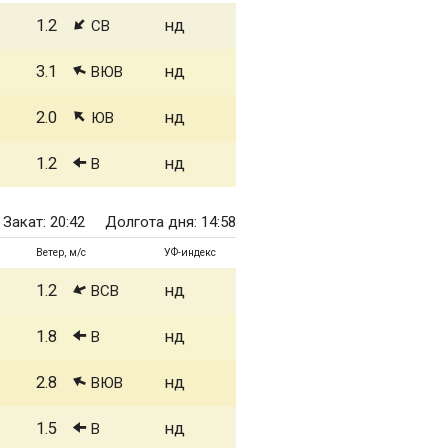
1.2
нд
СВ
3.1
нд
ВЮВ
2.0
нд
ЮВ
1.2
нд
В
Закат: 20:42
Долгота дня: 14:58
Ветер, м/с
УФ-индекс
1.2
нд
ВСВ
1.8
нд
В
2.8
нд
ВЮВ
1.5
нд
В