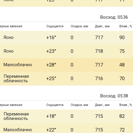
Восход: 05:36
ерные явления
Ощущается
Осадки, мм
Давл., мм
Влаж., %
Ясно
+16°
0
717
90
Ясно
+23°
0
718
75
Малооблачно
+28°
0
717
48
Переменная
+25°
0
716
70
облачность
Восход: 05:38
ерные явления
Ощущается
Осадки, мм
Давл., мм
Влаж., %
Переменная
+18°
0
715
82
облачность
Малооблачно
+22°
0
715
72