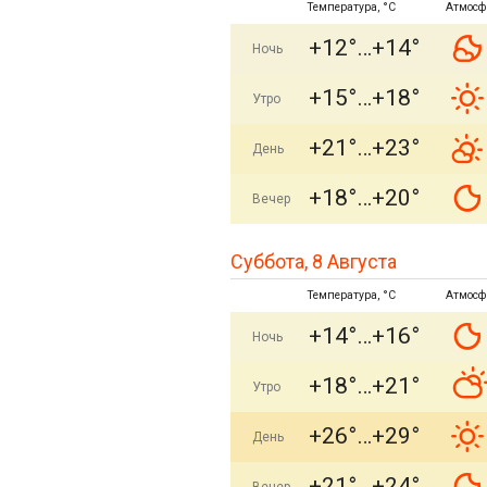
Температура, °C
Атмосф
+12°
+14°
Ночь
+15°
+18°
Утро
+21°
+23°
День
+18°
+20°
Вечер
Суббота, 8 Августа
Температура, °C
Атмосф
+14°
+16°
Ночь
+18°
+21°
Утро
+26°
+29°
День
+21°
+24°