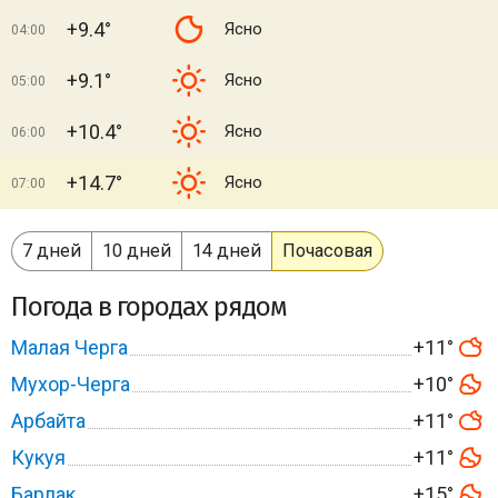
+9.4°
Ясно
04:00
+9.1°
Ясно
05:00
+10.4°
Ясно
06:00
+14.7°
Ясно
07:00
7 дней
10 дней
14 дней
Почасовая
Погода в городах рядом
Малая Черга
+11°
Мухор-Черга
+10°
Арбайта
+11°
Кукуя
+11°
Барлак
+15°